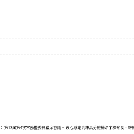
】
雄分會： 第13屆第4次常務暨委員聯席會議。 衷心感謝高雄高分檢楊治宇檢察長、雄