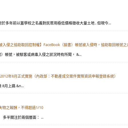
: 政府於多年前以蓋學校之名義對民眾用極低價格徵收大量土地 , 但現今...
號，被入侵之協助取回控制權】FaceBook（臉書）帳號被入侵時，協助取回帳
k（臉書）帳號，被駭客或病毒入侵之狀況時有所聞， &...
2012年8月正式實施（內政部：不動產成交案件實際資訊申報登錄系統）
月上路 &n...
失物之報酬，不得超過1/10
 多半關注於兩個層面： ...