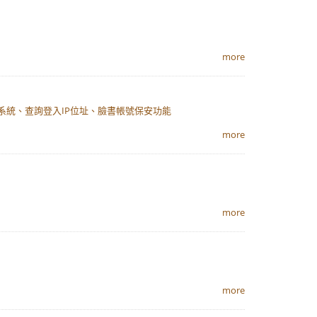
more
號之系統、查詢登入IP位址、臉書帳號保安功能
more
more
more