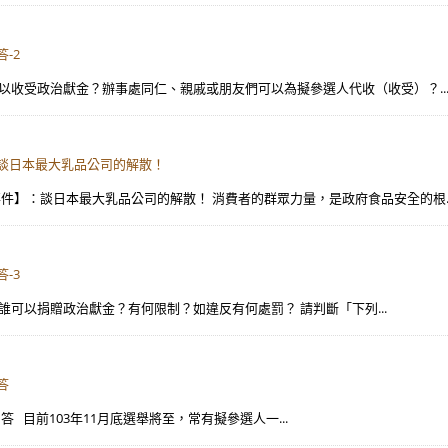
-2
2】誰可以收受政治獻金？辦事處同仁、親戚或朋友們可以為擬參選人代收（收受）？..
】：談日本最大乳品公司的解散！
公司事件】：談日本最大乳品公司的解散！ 消費者的群眾力量，是政府食品安全的根..
-3
3）】誰可以捐贈政治獻金？有何限制？如違反有何處罰？ 請判斷「下列...
答
問答 目前103年11月底選舉將至，常有擬參選人一...