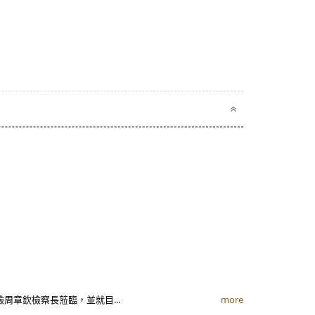
檢周章欽檢察長蒞臨，並就目...
more