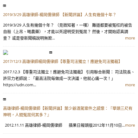
2019/3/29 高雄律師-楊岡儒律師 【新聞評論】人生有幾個十年？
2019/3/29 人生有幾個十年？ （見微知著，一嘆） 難道都要被冤枉的被告
自殺（上吊、喝農藥），才能以死證明受到冤屈？ 然後，才開始認真調
查？ 或是發新聞稿說明無欺...
more
2017/12/3 高雄律師楊岡儒律師【尊重司法獨立！應避免司法獨裁】
2017.12.3 【尊重司法獨立！應避免司法獨裁】 引用聯合新聞： 司法院長、
許宗力老師說：「最高法院每做成一次決議，他就心痛一次！」
https://udn.com...
more
高雄律師-楊岡儒律師【新聞評論】葉少爺酒駕案件之感懷：『舉頭三尺有
神明，人間冤屈何其多？』
2012.11.11 高雄律師-楊岡儒律師 蘋果日報頭版2012年11月10日...
more