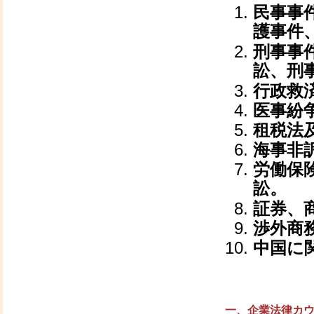
民事事
護事件
刑事事
訟、
行政救
医事紛
租税法
海事非
労働保
訟。
証券、
渉外商
中国に
一、企業法律カ