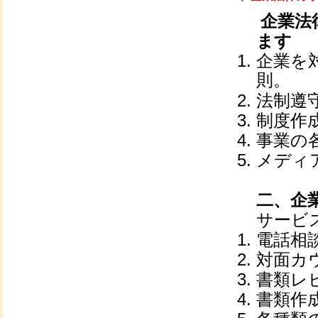
企業法
ます
企業を
則。
法制遵
制度作
事業の
メディ
二、企
サービ
電話相
対面カ
書類レ
書類作