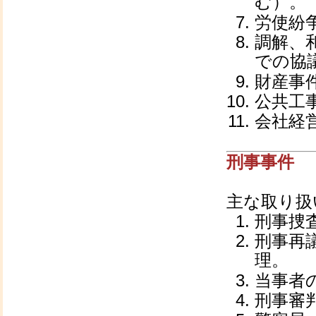
む）。
労使紛
調解、
での協
財産事
公共工
会社経
刑事事件
主な取り扱
刑事捜
刑事再
理。
当事者
刑事審