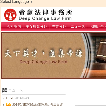
Select Language
▼
会社案内
主な得意分野
専業分野
ニュース
お問い合
ニュース
TEST
2014/02/24
2014/2/15帝謙法律事務所の代表弁護