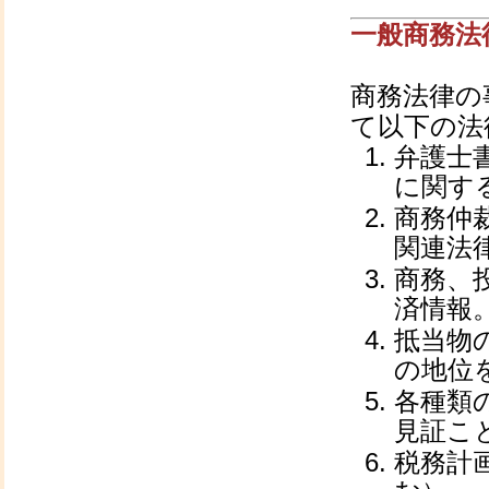
一般商務法
商務法律の
て以下の法
弁護士
に関す
商務仲
関連法
商務、
済情報
抵当物
の地位
各種類
見証こ
税務計