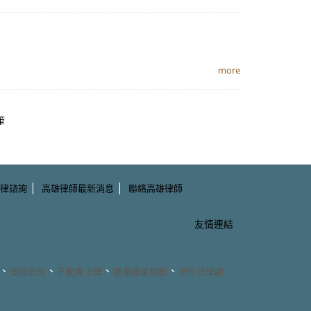
more
筆
|
|
律諮詢
高雄律師最新消息
聯絡高雄律師
友情連結
、
、
、
、
律師信函
不動產法律
遺產繼承規劃
常年法律顧