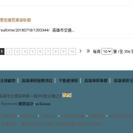
次 警拒撤罰單卻砍樹
realtime/20180718/1393344/ 高雄市交通...
1
2
3
4
5
6
7
8
9
10
每頁
筆 /全 356 
|
|
|
|
法律顧問
高雄律師服務項目
不動產律師
高雄律師專欄
高雄律師法
3 高雄市左營區明華一路350號11樓之2
:
ts Reserved
網頁設計
uuTaiwan
、
、
、
、
、
的
法律諮詢
民事訴訟
刑事訴訟
行政訴訟訴願
保險理賠
撰寫存證信函
、辦案認真，積極處理並以同理心處理每個客戶所委託的案件。