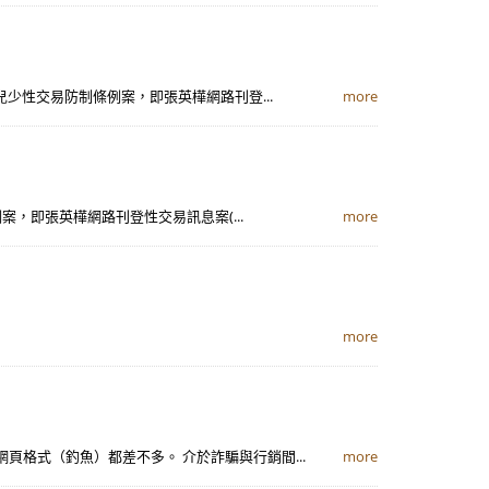
反兒少性交易防制條例案，即張英樺網路刊登...
more
例案，即張英樺網路刊登性交易訊息案(...
more
more
格式（釣魚）都差不多。 介於詐騙與行銷間...
more