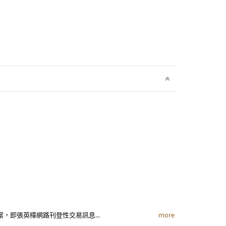
案，即張英樺網路刊登性交易訊息...
more