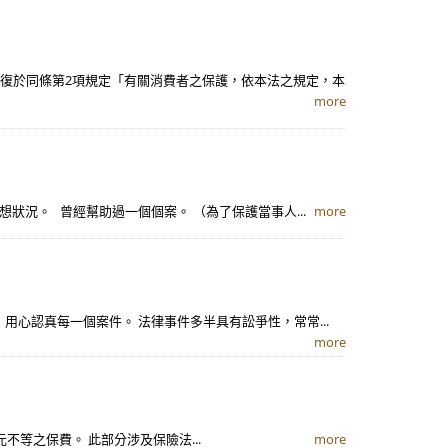
復於同條第2項規定「有關消費者之保護，依本法之規定，本
more
況。 曾經幫助過一個個案。 （為了保護當事人...
more
用心認真每一個案件。 法律事件多半具有訟爭性，常常...
more
不等之保費。 此部分涉及保險法...
more