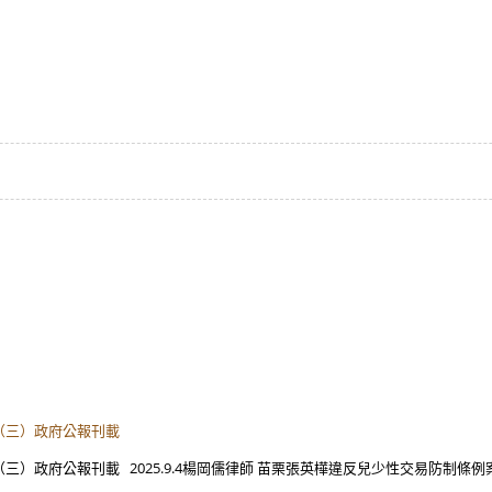
案（三）政府公報刊載
（三）政府公報刊載 2025.9.4楊岡儒律師 苗栗張英樺違反兒少性交易防制條例