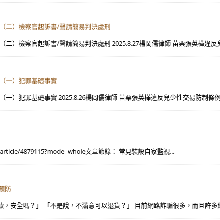
例案（二）檢察官起訴書/聲請簡易判決處刑
（二）檢察官起訴書/聲請簡易判決處刑 2025.8.27楊岡儒律師 苗栗張英樺違
例案（一）犯罪基礎事實
（一）犯罪基礎事實 2025.8.26楊岡儒律師 苗栗張英樺違反兒少性交易防制條
article/4879115?mode=whole​ 文章節錄： 常見裝設自家監視...
之預防
，安全嗎？」 「不是說，不滿意可以退貨？」 目前網路詐騙很多，而且許多網頁