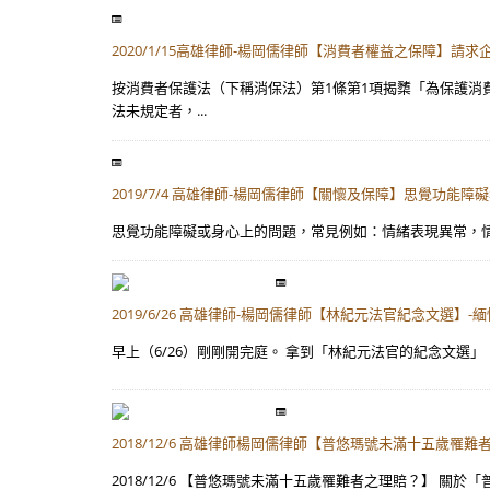
2020/1/15高雄律師-楊岡儒律師【消費者權益之保障】
按消費者保護法（下稱消保法）第1條第1項揭櫫「為保護消
法未規定者，...
2019/7/4 高雄律師-楊岡儒律師【關懷及保障】思覺功能障
思覺功能障礙或身心上的問題，常見例如：情緒表現異常，情
2019/6/26 高雄律師-楊岡儒律師【林紀元法官紀念文選】-
早上（6/26）剛剛開完庭。 拿到「林紀元法官的紀念文選
2018/12/6 高雄律師楊岡儒律師【普悠瑪號未滿十五歲罹
2018/12/6 【普悠瑪號未滿十五歲罹難者之理賠？】 關