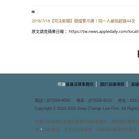
2018/7/18【司法新聞】樹擋警示牌！同一人被拍超速44
原文請見蘋果日報： https://tw.news.appledaily.com/local/
|
|
帝謙
高雄法律事務所
關於高雄律師
高雄
電話：(07)558-9090 傳真：(07)558-9010 地址：
81
Copyright © 2013-2015
Deep-Change Law Firm
, All Righ
帝謙法律事務所
是國內專業的
律師事務所
，我們提供專業
、
問
契約撰擬
…及其他法律專案，
高雄律師團隊
經驗豐富