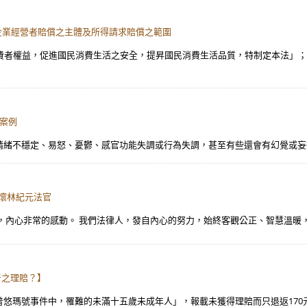
請求企業經營者賠償之主體及所得請求賠償之範圍
費者權益，促進國民消費生活之安全，提昇國民消費生活品質，特制定本法」；
礙案例
緒不穩定、易怒、憂鬱、感官功能失調或行為失調，甚至有些還會有幻覺或妄想狀
緬懷林紀元法官
」，內心非常的感動。 我們法律人，發自內心的努力，始終客觀公正、智慧溫暖，
難者之理賠？】
於「普悠瑪號事件中，罹難的未滿十五歲未成年人」，報載未獲得理賠而只退返170元