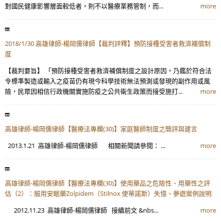
對國民健康影響層面較低者，則不以醫療業務管制，而...
more
2018/1/30 高雄律師-楊岡儒律師【裁判評釋】預防接種受害者救濟補償制
度
【裁判要旨】 「預防接種受害者救濟補償制度之設計原因，乃鑑於符合法
令標準製造或輸入之疫苗仍有現今科學技術無法預測或發現的副作用或風
險，民眾因相信行政機關實施防疫之公共衛生政策而接受施打...
more
高雄律師-楊岡儒律師【醫療法專欄(30)】家庭醫師制度之簡評與建言
2013.1.21 高雄律師-楊岡儒律師 相關新聞請參閱： ...
more
高雄律師-楊岡儒律師【醫療法專欄(30)】使用藥品之危險性、用藥性之評
估（2）：服用安眠藥Zolpidem（Stilnox 使蒂諾斯）失憶、夢遊案例說明
2012.11.23 高雄律師-楊岡儒律師 接續前文 &nbs...
more