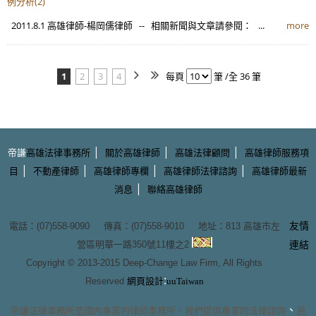
例分析(2)
2011.8.1 高雄律師-楊岡儒律師 -- 相關新聞與文章請參閱： ...
more
1
2
3
4
每頁
筆 /全 36 筆
|
|
|
帝謙
高雄法律事務所
關於高雄律師
高雄法律顧問
高雄律師服務項
|
|
|
|
目
不動產律師
高雄律師專欄
高雄律師法律諮詢
高雄律師最新
|
消息
聯絡高雄律師
友情
電話：(07)558-9090 傳真：(07)558-9010 地址：
813 高雄市左
營區明華一路350號11樓之2
連結
Copyright © 2013-2015
Deep-Change Law Firm
, All Rights
:
Reserved
網頁設計
uuTaiwan
、
帝謙法律事務所
是國內專業的
律師事務所
，我們提供專業的
法律諮詢
民