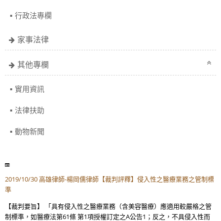
行政法專欄
家事法律
其他專欄
實用資訊
法律扶助
動物新聞
2019/10/30 高雄律師-楊岡儒律師【裁判評釋】侵入性之醫療業務之管制標
準
【裁判要旨】 「具有侵入性之醫療業務（含美容醫療）應適用較嚴格之管
制標準，如醫療法第61條 第1項授權訂定之A公告1；反之，不具侵入性而