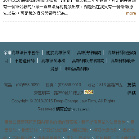
有一個軍公教的戶頭一直無法解約提領出來，問題出在我只有一個哥哥(原
先以為)，可是我的身分證卻登記為...
more
|
|
|
帝謙
高雄法律事務所
關於高雄律師
高雄法律顧問
高雄律師服務項
|
|
|
|
目
不動產律師
高雄律師專欄
高雄律師法律諮詢
高雄律師最新
|
消息
聯絡高雄律師
友情
電話：(07)558-9090 傳真：(07)558-9010 地址：
813 高雄市左
營區明華一路350號11樓之2
連結
Copyright © 2013-2015
Deep-Change Law Firm
, All Rights
:
Reserved
網頁設計
uuTaiwan
、
帝謙法律事務所
是國內專業的
律師事務所
，我們提供專業的
法律諮詢
民
、
、
、
、
、
事訴訟
刑事訴訟
行政訴訟訴願
保險理賠
撰寫存證信函
律師信
、
、
、
、
函
不動產法律
遺產繼承規劃
常年法律顧問
契約撰擬
…及其他法律