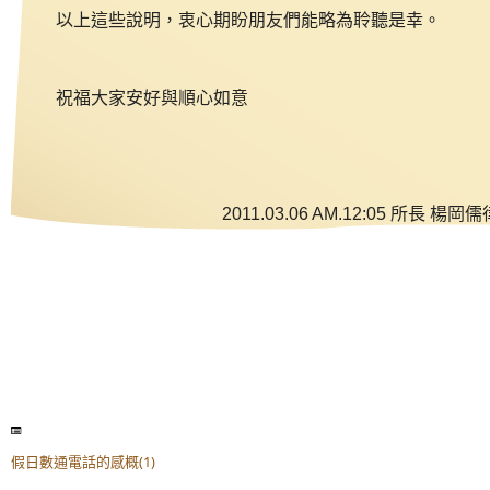
以上這些說明，衷心期盼朋友們能略為聆聽是幸。
祝福大家安好與順心如意
2011.03.06 AM.12:05 所長
楊岡儒
假日數通電話的感概(1)