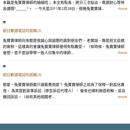
本篇是兔寶寶律師的細細唸； 本文有點長，將分三次貼出，敬請耐心等待
及讀閱^______^。 -- 今天是2011年2月28日，傍晚兔寶寶律...
more
假日數通電話的感概(2)
兔寶寶律師向來都是很誠心與誠懇的面對朋友們， 老實說，像是前文這樣
的案例，這樣真的會讓兔寶寶律師覺得有點難受。 （有時候，兔寶寶律師
會想，是不是該學學一般人印象中的律師...
more
假日數通電話的感概(3)
那麼，兔寶寶律師都只端看費用麼？ 兔寶寶律師之前為了保障一對孤兒寡
母， 為其提起家事訴訟（原告訴訟代理人）， 後來也順利兩造和解，並且
撤回訴訟。（尚有其他相關考...
more