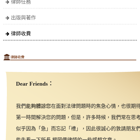
律師任務
出版與著作
律師收費
Dear Friends：
我們
能夠體諒您
在面對法律問題時的焦急心情，
也很期
第一時間解決您的問題，
但是，許多時候，我們常在思
似乎因為「急」而忘記「禮」，因此
很誠心的敦請朋友
能先看一下所長 楊岡儒律師的一些感想文章。