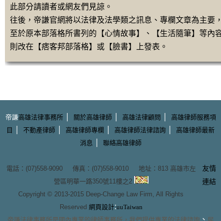
此部分請讀者或網友們見諒。
往後，帝謙官網將以法律及法學類之訊息、專欄文章為主要
至於原本部落格所書列的【心情故事】、【生活隨筆】等內
則改在【痞客邦部落格】或【臉書】上發表。
|
|
|
帝謙
高雄法律事務所
關於高雄律師
高雄法律顧問
高雄律師服務項
|
|
|
|
目
不動產律師
高雄律師專欄
高雄律師法律諮詢
高雄律師最新
|
消息
聯絡高雄律師
友情
電話：(07)558-9090 傳真：(07)558-9010 地址：
813 高雄市左
營區明華一路350號11樓之2
連結
Copyright © 2013-2015
Deep-Change Law Firm
, All Rights
:
Reserved
網頁設計
uuTaiwan
、
帝謙法律事務所
是國內專業的
律師事務所
，我們提供專業的
法律諮詢
民