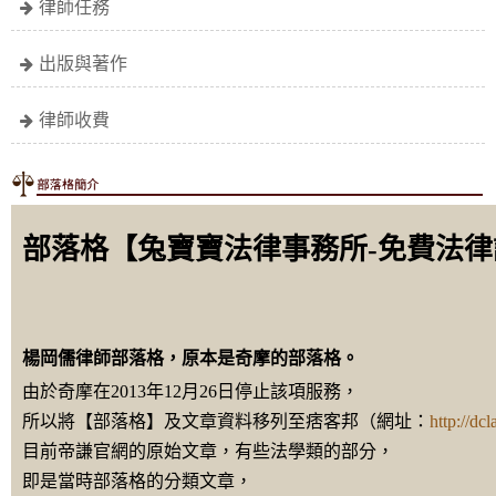
律師任務
出版與著作
律師收費
部落格【兔寶寶法律事務所-免費法
楊岡儒律師部落格，原本是奇摩的部落格
。
由於奇摩在2013年12月26日停止該項服務，
所以將【部落格】及文章資料移列至痞客邦（網址：
http://dc
目前帝謙官網的原始文章，有些法學類的部分，
即是當時部落格的分類文章，