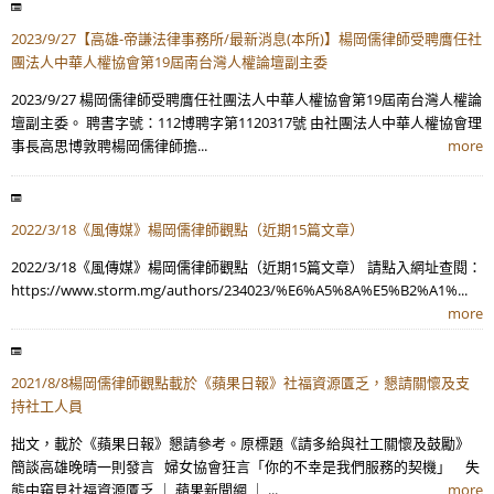
2023/9/27【高雄-帝謙法律事務所/最新消息(本所)】楊岡儒律師受聘膺任社
團法人中華人權協會第19屆南台灣人權論壇副主委
2023/9/27 楊岡儒律師受聘膺任社團法人中華人權協會第19屆南台灣人權論
壇副主委。 聘書字號：112博聘字第1120317號 由社團法人中華人權協會理
事長高思博敦聘楊岡儒律師擔...
more
2022/3/18《風傳媒》楊岡儒律師觀點（近期15篇文章）
2022/3/18《風傳媒》楊岡儒律師觀點（近期15篇文章） 請點入網址查閱：
https://www.storm.mg/authors/234023/%E6%A5%8A%E5%B2%A1%...
more
2021/8/8楊岡儒律師觀點載於《蘋果日報》社福資源匱乏，懇請關懷及支
持社工人員
拙文，載於《蘋果日報》懇請參考。原標題《請多給與社工關懷及鼓勵》
簡談高雄晚晴一則發言 婦女協會狂言「你的不幸是我們服務的契機」 失
態中窺見社福資源匱乏 ｜ 蘋果新聞網 ｜ ...
more