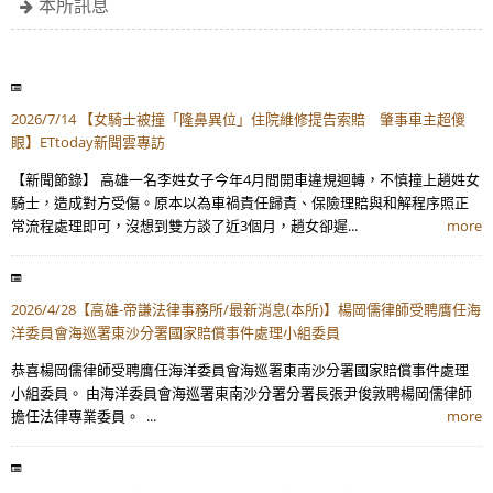
本所訊息
2026/7/14 【女騎士被撞「隆鼻異位」住院維修提告索賠 肇事車主超傻
眼】ETtoday新聞雲專訪
【新聞節錄】 高雄一名李姓女子今年4月間開車違規迴轉，不慎撞上趙姓女
騎士，造成對方受傷。原本以為車禍責任歸責、保險理賠與和解程序照正
常流程處理即可，沒想到雙方談了近3個月，趙女卻遲...
more
2026/4/28【高雄-帝謙法律事務所/最新消息(本所)】楊岡儒律師受聘膺任海
洋委員會海巡署東沙分署國家賠償事件處理小組委員
恭喜楊岡儒律師受聘膺任海洋委員會海巡署東南沙分署國家賠償事件處理
小組委員。 由海洋委員會海巡署東南沙分署分署長張尹俊敦聘楊岡儒律師
擔任法律專業委員。 ...
more