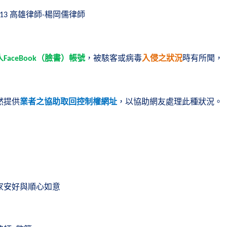
高雄律師
楊岡儒律師
.13
-
人
（臉書）帳號
，被駭客或病毒
入侵之狀況
時有所聞，
FaceBook
然提供
業者之協助取回控制權網址
，以協助網友處理此種狀況。
家安好與順心如意