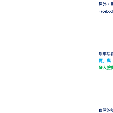
另外，
Faceboo
刑事局
覽」與
登入臉
台灣的