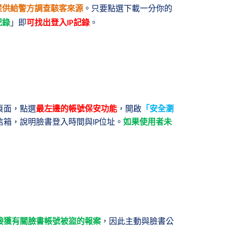
提供給警方調查駭客來源
。只要點選下載一分你的
紀錄
」即
可找出登入
記錄
。
IP
頁面，點選
最左邊的帳號保安功能
，開啟
「安全瀏
信箱，說明臉書登入時間與
位址。
如果使用者未
IP
接獲有關臉書帳號被盜的報案
，因此主動與臉書公