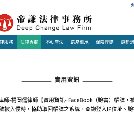
律服務
法律專欄
不動產法
遺產繼承
保險理賠
最新
實用資訊
律師-楊岡儒律師【實用資訊- FaceBook（臉書）帳號，
號被入侵時，協助取回帳號之系統、查詢登入IP位址、