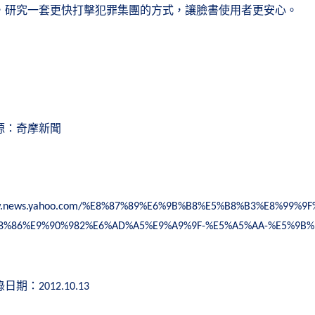
，研究一套更快打擊犯罪集團的方式，讓臉書使用者更安心。
源：奇摩新聞
/tw.news.yahoo.com/%E8%87%89%E6%9B%B8%E5%B8%B3%E8%99
8%86%E9%90%982%E6%AD%A5%E9%A9%9F-%E5%A5%AA-%E5%9B%9E
錄日期：
2012.10.13