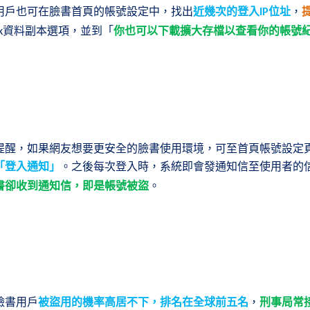
用戶也可在臉書首頁的帳號設定中，找出
近幾次的登入
位址
，
IP
資料副本選項，並到「
你也可以下載擴大存檔以查看你的帳號
k
提醒，如果網友想要更安全的臉書使用環境，可至首頁帳號設定
「登入通知」
。之後每次登入時，系統即會發通知信至使用者的
書卻收到通知信，即是帳號被盜
。
臉書用戶
被盜用的機率高居不下，排名在全球前五名
，
刑事局常