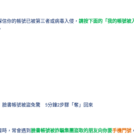
深信你的帳號已被第三者或病毒入侵，
請按下面的「我的帳號被
。
：臉書帳號被盜免驚
分鐘
步驟「奪」回來
5
2
書時，常會遇到
臉書帳號被詐騙集團盜取的朋友向你要
手機門號