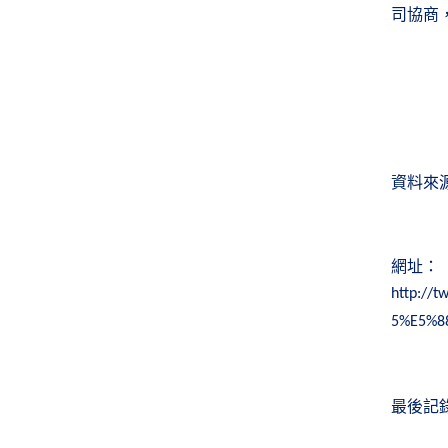
司協商
資料來
網址：
http:/
5%E5%8
最後記