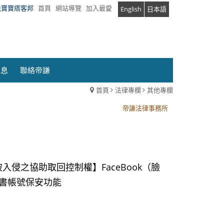
兔寶寶痞客邦
首頁
網站導覽
加入最愛
English
日本語
消息
聯絡帝謙
首頁
法律專欄
其他專欄
帝謙法律事務所
帝謙法律事務所
被入侵之協助取回控制權】FaceBook（臉
臉書帳號保安功能