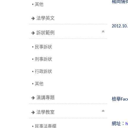
楊岡儒
其他
法學英文
2012.10
訴狀範例
民事訴狀
刑事訴狀
行政訴狀
其他
演講專題
檢舉
Fac
法學教室
網址：
h
民事法專欄