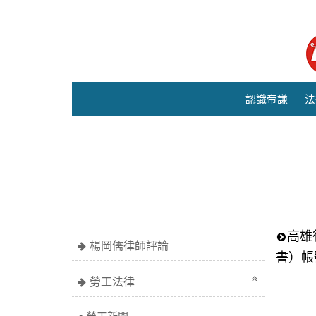
認識帝謙
法
高雄
楊岡儒律師評論
書）帳
勞工法律