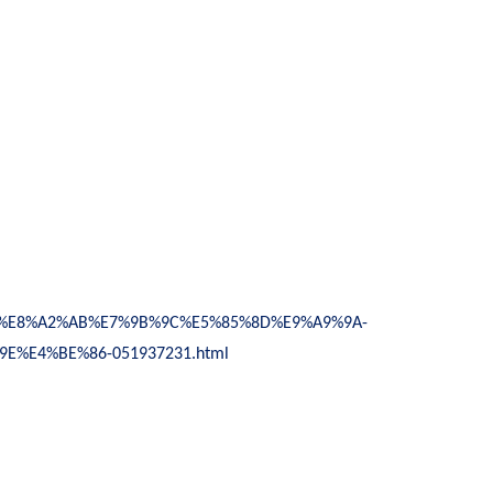
%9F%E8%A2%AB%E7%9B%9C%E5%85%8D%E9%A9%9A-
%E4%BE%86-051937231.html