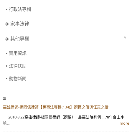
行政法專欄
家事法律
其他專欄
實用資訊
法律扶助
動物新聞
高雄律師-楊岡儒律師【民事法專欄(134)】選擇之債與任意之債
2010.8.22高雄律師-楊岡儒律師（選編） 最高法院判例：78年台上字
第...
more