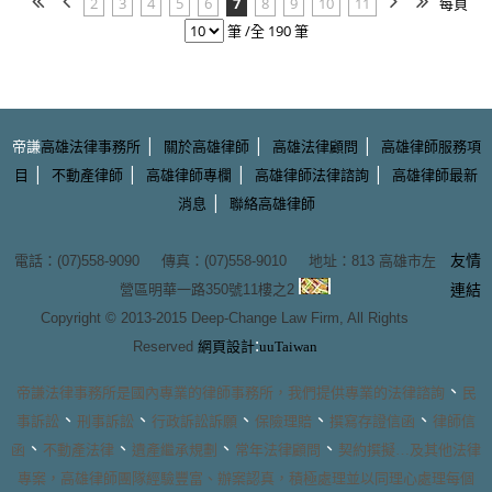
2
3
4
5
6
7
8
9
10
11
每頁
筆 /全 190 筆
|
|
|
帝謙
高雄法律事務所
關於高雄律師
高雄法律顧問
高雄律師服務項
|
|
|
|
目
不動產律師
高雄律師專欄
高雄律師法律諮詢
高雄律師最新
|
消息
聯絡高雄律師
友情
電話：(07)558-9090 傳真：(07)558-9010 地址：
813 高雄市左
營區明華一路350號11樓之2
連結
Copyright © 2013-2015
Deep-Change Law Firm
, All Rights
:
Reserved
網頁設計
uuTaiwan
、
帝謙法律事務所
是國內專業的
律師事務所
，我們提供專業的
法律諮詢
民
、
、
、
、
、
事訴訟
刑事訴訟
行政訴訟訴願
保險理賠
撰寫存證信函
律師信
、
、
、
、
函
不動產法律
遺產繼承規劃
常年法律顧問
契約撰擬
…及其他法律
專案，
高雄律師團隊
經驗豐富、辦案認真，積極處理並以同理心處理每個