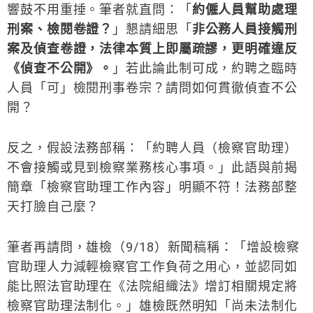
響鼓不用重捶。筆者就直問：「
約僱人員幫助處理
刑案、檢閱卷證？
」懇請細思「
非公務人員接觸刑
案及偵查卷證，法律本質上即屬疏謬，更明確違反
《偵查不公開》。
」若此論此制可成，約聘之臨時
人員「可」檢閱刑事卷宗？請問如何貫徹偵查不公
開？
反之，假設法務部稱：「約聘人員（檢察官助理）
不會接觸或見到檢察業務核心事項。」此語與前揭
簡章「檢察官助理工作內容」明顯不符！法務部整
天打臉自己麼？
筆者再請問，雄檢（9/18）新聞稿稱：「增設檢察
官助理人力減輕檢察官工作負荷之用心，並認同如
能比照法官助理在《法院組織法》增訂相關規定將
檢察官助理法制化。」雄檢既然明知「尚未法制化