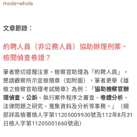
mode=whole
文章節錄：
約聘人員（非公務人員）協助辦理刑案、
檢閱偵查卷證？
筆者懇切提醒注意，檢察官助理為「約聘人員」。
懇請觀察所示宜檢簡章（如附圖），筆者更舉《雄
檢之檢察官助理考試簡章》為例：「
協助檢察官辦
理偵查、公訴
、執行案件程序之審查、
卷證分析
、
法律問題之研究、蒐集資料及分析等事務。」（細
部詳高檢署檢人字第11205009930號及112年8月31
日檢人字第11205001660號函）