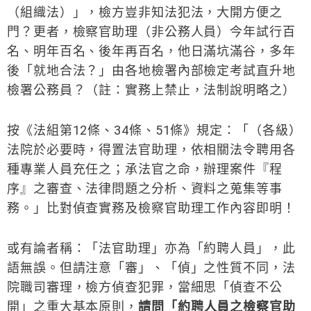
（組織法）」，檢方豈非知法犯法，大開方便之
門？更者，檢察官助理（非公務人員）今年試行百
名、明年百名、後年再百名，他日滿坑滿谷，多年
後「就地合法？」由各地檢署內部檢定考試直升地
檢署公務員？（註：實務上禁止，法制說明略之）
按《法組第12條、34條、51條》規定：「（各級）
法院於必要時，得置法官助理，依相關法令聘用各
種專業人員充任之；承法官之命，辦理案件『程
序』之審查、法律問題之分析、資料之蒐集等事
務。」比對偵查實務及檢察官助理工作內容即明！
或有論者稱：「法官助理」亦為「約聘人員」，此
語無誤。但請注意「審」、「偵」之性質不同，法
院職司審理，檢方偵查犯罪，當細思「偵查不公
開」之重大基本原則，
請問「約聘人員之檢察官助