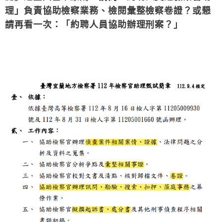
理」負責協助檢察業務、檢閱彙整檢察卷證？或懇
請再看一次：「約聘人員協助辦理刑案？」