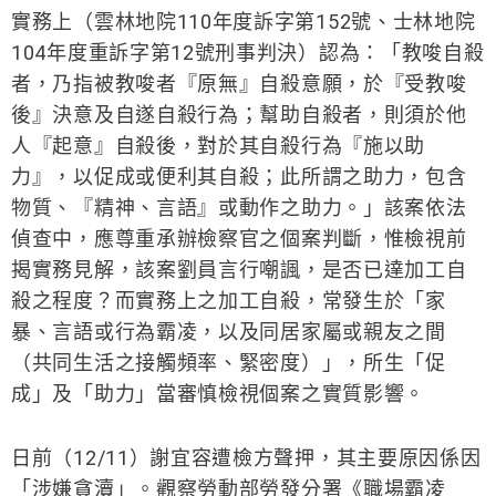
實務上（雲林地院110年度訴字第152號、士林地院
104年度重訴字第12號刑事判決）認為：「教唆自殺
者，乃指被教唆者『原無』自殺意願，於『受教唆
後』決意及自遂自殺行為；幫助自殺者，則須於他
人『起意』自殺後，對於其自殺行為『施以助
力』，以促成或便利其自殺；此所謂之助力，包含
物質、『精神、言語』或動作之助力。」該案依法
偵查中，應尊重承辦檢察官之個案判斷，惟檢視前
揭實務見解，該案劉員言行嘲諷，是否已達加工自
殺之程度？而實務上之加工自殺，常發生於「家
暴、言語或行為霸凌，以及同居家屬或親友之間
（共同生活之接觸頻率、緊密度）」，所生「促
成」及「助力」當審慎檢視個案之實質影響。
日前（12/11）謝宜容遭檢方聲押，其主要原因係因
「涉嫌貪瀆」。觀察勞動部勞發分署《職場霸凌