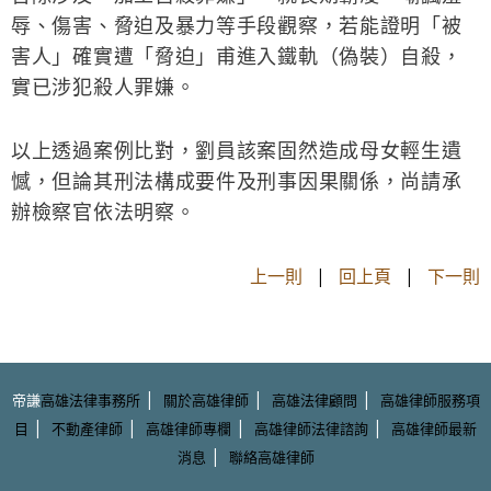
辱、傷害、脅迫及暴力等手段觀察，若能證明「被
害人」確實遭「脅迫」甫進入鐵軌（偽裝）自殺，
實已涉犯殺人罪嫌。
以上透過案例比對，劉員該案固然造成母女輕生遺
憾，但論其刑法構成要件及刑事因果關係，尚請承
辦檢察官依法明察。
上一則
|
回上頁
|
下一則
|
|
|
帝謙
高雄法律事務所
關於高雄律師
高雄法律顧問
高雄律師服務項
|
|
|
|
目
不動產律師
高雄律師專欄
高雄律師法律諮詢
高雄律師最新
|
消息
聯絡高雄律師