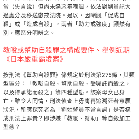
當（失言說）但尚未達惡毒嘲諷，依法對劉員記大
過處分及移送懲戒法院。是以，因嘲諷「促成自
殺」或「造成自殺」，兩者「助力或強度」顯然有
別，應區分明辨之。
教唆或幫助自殺罪之構成要件、舉例近期
《日本嚴重霸凌案》
按刑法《幫助自殺罪》係規定於刑法第275條，其類
型區分：「教唆自殺、幫助自殺、受囑託而殺之，
以及得承諾而殺之」等四種型態。該案母女已身
亡，雖令人同情，刑法偵查上毋庸再追溯死者意願
狀況，所應探究者為「劉姓警員不當言詞」是否構
成刑法上罪責？即涉嫌「教唆、幫助」等自殺加工
型態？