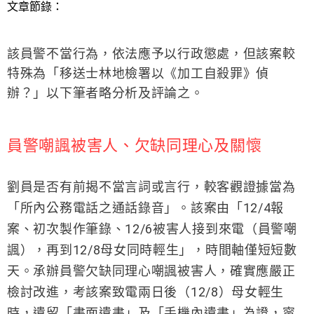
文章節錄：
該員警不當行為，依法應予以行政懲處，但該案較
特殊為「移送士林地檢署以《加工自殺罪》偵
辦？」以下筆者略分析及評論之。
員警嘲諷被害人、欠缺同理心及關懷
劉員是否有前揭不當言詞或言行，較客觀證據當為
「所內公務電話之通話錄音」。該案由「12/4報
案、初次製作筆錄、12/6被害人接到來電（員警嘲
諷），再到12/8母女同時輕生」，時間軸僅短短數
天。承辦員警欠缺同理心嘲諷被害人，確實應嚴正
檢討改進，考該案致電兩日後（12/8）母女輕生
時，遺留「書面遺書」及「手機內遺書」為證，甯