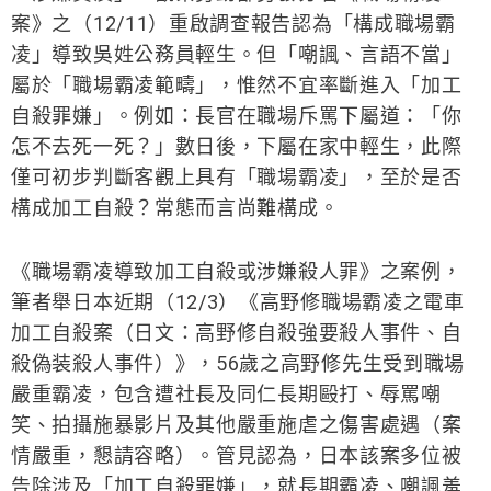
案》之（12/11）重啟調查報告認為「構成職場霸
凌」導致吳姓公務員輕生。但「嘲諷、言語不當」
屬於「職場霸凌範疇」，惟然不宜率斷進入「加工
自殺罪嫌」。例如：長官在職場斥罵下屬道：「你
怎不去死一死？」數日後，下屬在家中輕生，此際
僅可初步判斷客觀上具有「職場霸凌」，至於是否
構成加工自殺？常態而言尚難構成。
《職場霸凌導致加工自殺或涉嫌殺人罪》之案例，
筆者舉日本近期（12/3）《高野修職場霸凌之電車
加工自殺案（日文：高野修自殺強要殺人事件、自
殺偽装殺人事件）》，56歲之高野修先生受到職場
嚴重霸凌，包含遭社長及同仁長期毆打、辱罵嘲
笑、拍攝施暴影片及其他嚴重施虐之傷害處遇（案
情嚴重，懇請容略）。管見認為，日本該案多位被
告除涉及「加工自殺罪嫌」，就長期霸凌、嘲諷羞