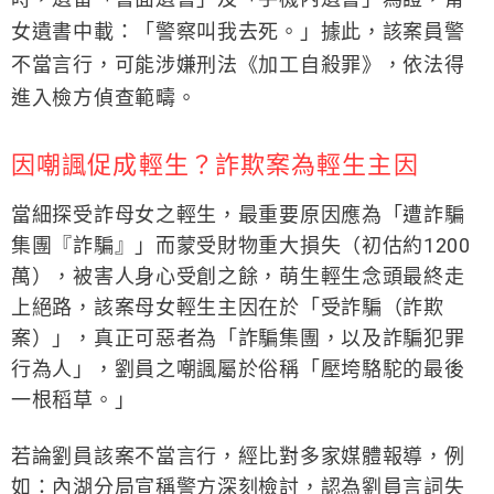
女遺書中載：「警察叫我去死。」據此，該案員警
不當言行，可能涉嫌刑法《加工自殺罪》，依法得
進入檢方偵查範疇。
因嘲諷促成輕生？詐欺案為輕生主因
當細探受詐母女之輕生，最重要原因應為「遭詐騙
集團『詐騙』」而蒙受財物重大損失（初估約1200
萬），被害人身心受創之餘，萌生輕生念頭最終走
上絕路，該案母女輕生主因在於「受詐騙（詐欺
案）」，真正可惡者為「詐騙集團，以及詐騙犯罪
行為人」，劉員之嘲諷屬於俗稱「壓垮駱駝的最後
一根稻草。」
若論劉員該案不當言行，經比對多家媒體報導，例
如：內湖分局宣稱警方深刻檢討，認為劉員言詞失