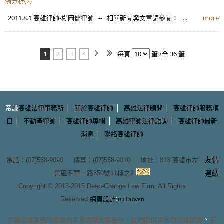
例分析(2)
2011.8.1 高雄律師-楊岡儒律師 -- 相關新聞與文章請參閱： ...
more
1
2
3
4
每頁
筆 /全 36 筆
|
|
|
帝謙
高雄法律事務所
關於高雄律師
高雄法律顧問
高雄律師服務項
|
|
|
|
目
不動產律師
高雄律師專欄
高雄律師法律諮詢
高雄律師最新
|
消息
聯絡高雄律師
友情
電話：(07)558-9090 傳真：(07)558-9010 地址：
813 高雄市左
營區明華一路350號11樓之2
連結
Copyright © 2013-2015
Deep-Change Law Firm
, All Rights
:
Reserved
網頁設計
uuTaiwan
、
帝謙法律事務所
是國內專業的
律師事務所
，我們提供專業的
法律諮詢
民