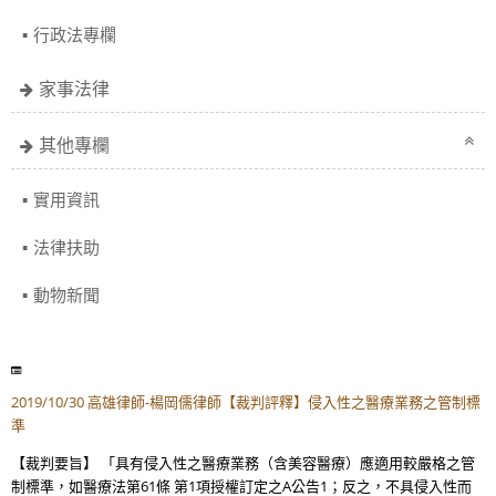
行政法專欄
家事法律
其他專欄
實用資訊
法律扶助
動物新聞
2019/10/30 高雄律師-楊岡儒律師【裁判評釋】侵入性之醫療業務之管制標
準
【裁判要旨】 「具有侵入性之醫療業務（含美容醫療）應適用較嚴格之管
制標準，如醫療法第61條 第1項授權訂定之A公告1；反之，不具侵入性而