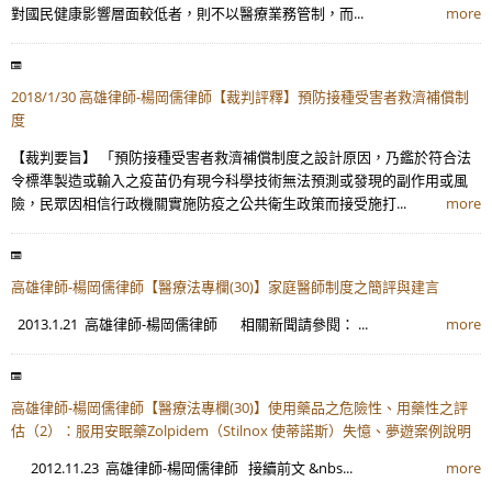
對國民健康影響層面較低者，則不以醫療業務管制，而...
more
2018/1/30 高雄律師-楊岡儒律師【裁判評釋】預防接種受害者救濟補償制
度
【裁判要旨】 「預防接種受害者救濟補償制度之設計原因，乃鑑於符合法
令標準製造或輸入之疫苗仍有現今科學技術無法預測或發現的副作用或風
險，民眾因相信行政機關實施防疫之公共衛生政策而接受施打...
more
高雄律師-楊岡儒律師【醫療法專欄(30)】家庭醫師制度之簡評與建言
2013.1.21 高雄律師-楊岡儒律師 相關新聞請參閱： ...
more
高雄律師-楊岡儒律師【醫療法專欄(30)】使用藥品之危險性、用藥性之評
估（2）：服用安眠藥Zolpidem（Stilnox 使蒂諾斯）失憶、夢遊案例說明
2012.11.23 高雄律師-楊岡儒律師 接續前文 &nbs...
more