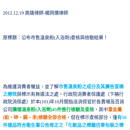
高雄律師
楊岡儒律師
2012.12.19
-
原標題：公布市售溫泉粉
入浴劑
查核與檢驗結果！
(
)
為維護消費者權益，並了解
市售溫泉粉之成分及其廣告宣稱
之療效
與標示有無違法之處，行政院消費者保護處（下稱行
政院消保處）於本
年
月間指派消保官於各賣場及百貨
(101)
10
公司
購樣溫泉粉
入浴劑
件進行檢驗及查核
，其中
重金屬
(
)45
鉛、砷、鎘、汞
檢驗全部合格
，但在標示查核部分，僅
有
(
)
16
件樣品符合衛生署公告修正之「化粧品之標籤仿單包裝之標