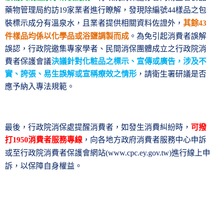
藥物管理局約訪
家業者進行瞭解，發現除編號
樣品之包
19
44
裝標示成分有溫泉水，且業者提供相關資料佐證外，
其餘
43
件樣品均係以化學品或浴鹽調製而成
。為免引起消費者誤解
誤認，行政院邀集專家學者、民間消保團體成立之行政院消
費者保護會議
決議針對化粧品之標示、宣傳或廣告，涉及不
實、誇張、易生誤解或宣稱療效之情形
，請衛生署研議是否
應予納入專法規範。
最後，行政院消保處提醒消費者，如發生消費糾紛時，
可撥
打
消費者服務專線
，向各地方政府消費者服務中心申訴
1950
或至行政院消費者保護會網站
進行線上申
(www.cpc.ey.gov.tw)
訴，以保障自身權益。