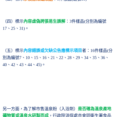
（四）標示
內容虛偽誇張易生誤解
：
件樣品
分別為編號
3
(
、
、
。
17
25
31)
（五）標示
內容錯誤或欠缺公告應標示項目
者：
件樣品
分
16
(
別為編號
、
、
、
、
、
、
、
、
、
、
、
7
10
15
16
21
22
28
29
34
35
36
、
、
、
、
。
40
42
43
44
45)
另一方面，為了解市售溫泉粉（入浴劑）
是否確為溫泉產地
礦物質或溫泉水研製而成
，行政院消保處亦會同衛生署食品