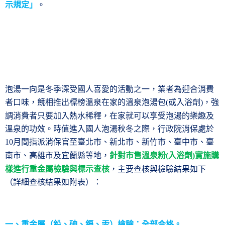
示規定」
。
泡湯一向是冬季深受國人喜愛的活動之一，業者為迎合消費
者口味，競相推出標榜溫泉在家的溫泉泡湯包
或入浴劑
，強
(
)
調消費者只要加入熱水稀釋，在家就可以享受泡湯的樂趣及
溫泉的功效。時值進入國人泡湯秋冬之際，行政院消保處於
月間指派消保官至臺北市、新北市、新竹市、臺中市、臺
10
南市、高雄市及宜蘭縣等地，
針對市售溫泉粉
入浴劑
實施購
(
)
樣進行重金屬檢驗與標示查核
，主要查核與檢驗結果如下
（詳細查核結果如附表）：
一、重金屬（鉛、砷、鎘、汞）檢驗：全部合格。