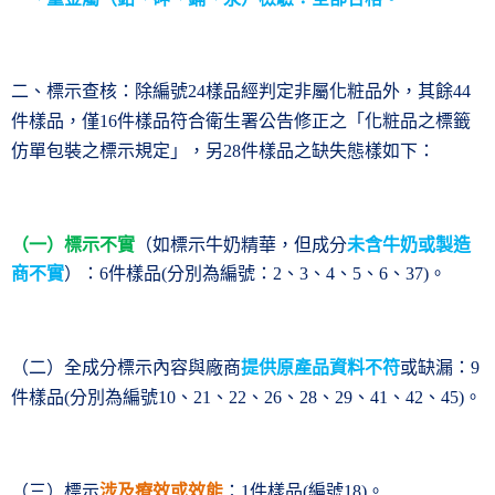
二、標示查核：除編號
樣品經判定非屬化粧品外，其餘
24
44
件樣品，僅
件樣品符合衛生署公告修正之「化粧品之標籤
16
仿單包裝之標示規定」，另
件樣品之缺失態樣如下：
28
（一）標示不實
（如標示牛奶精華，但成分
未含牛奶或製造
商不實
）：
件樣品
分別為編號：
、
、
、
、
、
。
6
(
2
3
4
5
6
37)
（二）全成分標示內容與廠商
提供原產品資料不符
或缺漏：
9
件樣品
分別為編號
、
、
、
、
、
、
、
、
。
(
10
21
22
26
28
29
41
42
45)
（三）標示
涉及療效或效能
：
件樣品
編號
。
1
(
18)