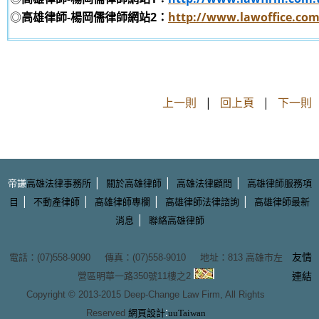
◎
高雄律師-楊岡儒律師網站2：
http://www.lawoffice.co
上一則
|
回上頁
|
下一則
|
|
|
帝謙
高雄法律事務所
關於高雄律師
高雄法律顧問
高雄律師服務項
|
|
|
|
目
不動產律師
高雄律師專欄
高雄律師法律諮詢
高雄律師最新
|
消息
聯絡高雄律師
友情
電話：(07)558-9090 傳真：(07)558-9010 地址：
813 高雄市左
營區明華一路350號11樓之2
連結
Copyright © 2013-2015
Deep-Change Law Firm
, All Rights
:
Reserved
網頁設計
uuTaiwan