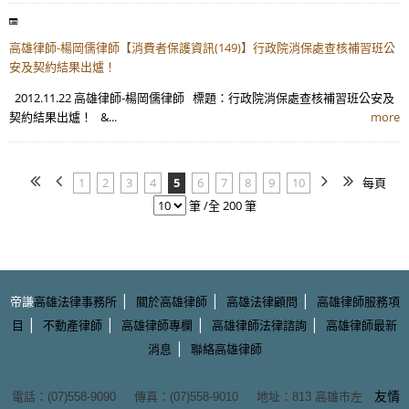
高雄律師-楊岡儒律師【消費者保護資訊(149)】行政院消保處查核補習班公
安及契約結果出爐！
2012.11.22 高雄律師-楊岡儒律師 標題：行政院消保處查核補習班公安及
契約結果出爐！ &...
more
1
2
3
4
5
6
7
8
9
10
每頁
筆 /全 200 筆
|
|
|
帝謙
高雄法律事務所
關於高雄律師
高雄法律顧問
高雄律師服務項
|
|
|
|
目
不動產律師
高雄律師專欄
高雄律師法律諮詢
高雄律師最新
|
消息
聯絡高雄律師
友情
電話：(07)558-9090 傳真：(07)558-9010 地址：
813 高雄市左