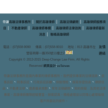
|
|
|
帝謙
高雄法律事務所
關於高雄律師
高雄法律顧問
高雄律師服務項
|
|
|
|
目
不動產律師
高雄律師專欄
高雄律師法律諮詢
高雄律師最新
|
消息
聯絡高雄律師
友情
電話：(07)558-9090 傳真：(07)558-9010 地址：
813 高雄市左
營區明華一路350號11樓之2
連結
Copyright © 2013-2015
Deep-Change Law Firm
, All Rights
:
Reserved
網頁設計
uuTaiwan
、
帝謙法律事務所
是國內專業的
律師事務所
，我們提供專業的
法律諮詢
民
、
、
、
、
、
事訴訟
刑事訴訟
行政訴訟訴願
保險理賠
撰寫存證信函
律師信
、
、
、
、
函
不動產法律
遺產繼承規劃
常年法律顧問
契約撰擬
…及其他法律
專案，
高雄律師團隊
經驗豐富、辦案認真，積極處理並以同理心處理每個
客戶所委託的案件。