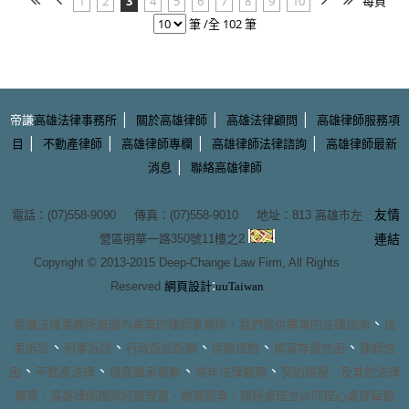
1
2
3
4
5
6
7
8
9
10
每頁
筆 /全 102 筆
|
|
|
帝謙
高雄法律事務所
關於高雄律師
高雄法律顧問
高雄律師服務項
|
|
|
|
目
不動產律師
高雄律師專欄
高雄律師法律諮詢
高雄律師最新
|
消息
聯絡高雄律師
友情
電話：(07)558-9090 傳真：(07)558-9010 地址：
813 高雄市左
營區明華一路350號11樓之2
連結
Copyright © 2013-2015
Deep-Change Law Firm
, All Rights
:
Reserved
網頁設計
uuTaiwan
、
帝謙法律事務所
是國內專業的
律師事務所
，我們提供專業的
法律諮詢
民
、
、
、
、
、
事訴訟
刑事訴訟
行政訴訟訴願
保險理賠
撰寫存證信函
律師信
、
、
、
、
函
不動產法律
遺產繼承規劃
常年法律顧問
契約撰擬
…及其他法律
專案，
高雄律師團隊
經驗豐富、辦案認真，積極處理並以同理心處理每個