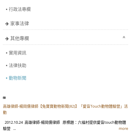
行政法專欄
家事法律
其他專欄
實用資訊
法律扶助
動物新聞
高雄律師-楊岡儒律師【兔寶寶動物新聞(82)】「愛盲Touch動物體驗營」活
動
2012.10.24 高雄律師-楊岡儒律師 原標題：六福村提供愛盲touch動物體
驗營 ...
more