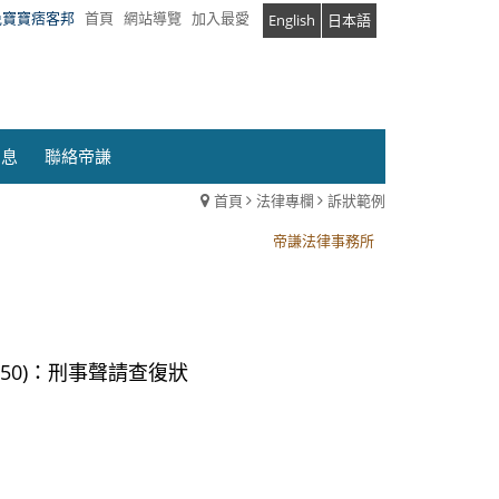
兔寶寶痞客邦
首頁
網站導覽
加入最愛
English
日本語
消息
聯絡帝謙
首頁
法律專欄
訴狀範例
帝謙法律事務所
帝謙法律事務所
50)：刑事聲請查復狀