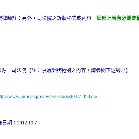
寶律師註：另外，
司法院之訴狀格式或內容，
細部上若有必要會
來源：司法院
【註：原始訴狀範例之內容，請參閱下述網址】
ttp://www.judicial.gov.tw/assist/assist03/7-050.doc
錄日期：
2012.10.7