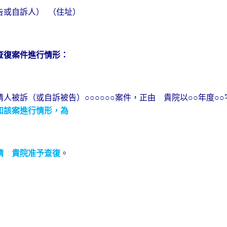
告或自訴人）
（住址）
查復案件進行情形：
被訴（或自訴被告）○○○○○○案件，正由 貴院以○○年度○○
知該案進行情形，為
請 貴院准予查復
。