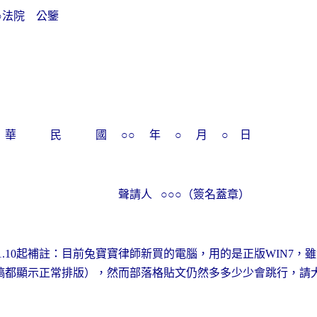
○○法院 公鑒
華 民 國 ○○ 年 ○ 月 ○ 日
聲請人
○○○（簽名蓋章）
起補註：目前兔寶寶律師新買的電腦，用的是正版
，雖
1.10
WIN7
稿都顯示正常排版），然而部落格貼文仍然多多少少會跳行，請