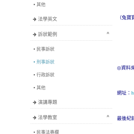
其他
（兔寶
法學英文
訴狀範例
民事訴狀
刑事訴狀
◎
資料
行政訴狀
其他
網址：
h
演講專題
法學教室
最後紀
民事法專欄