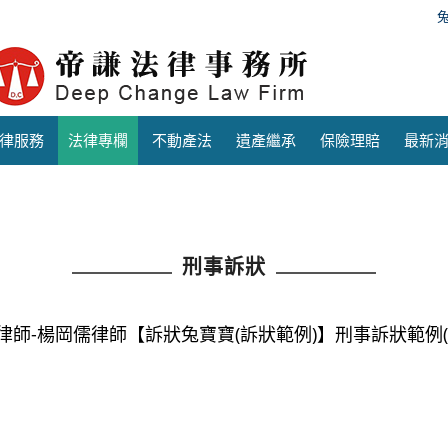
律服務
法律專欄
不動產法
遺產繼承
保險理賠
最新
刑事訴狀
律師-楊岡儒律師【訴狀兔寶寶(訴狀範例)】刑事訴狀範例(