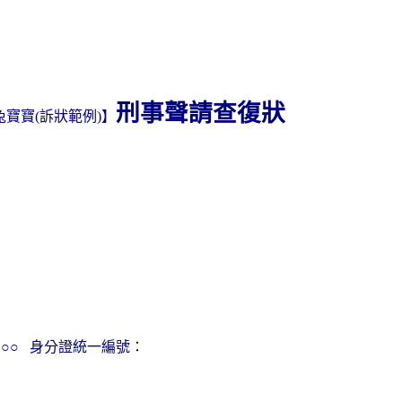
刑事聲請查復狀
兔寶寶
訴狀範例
】
(
)
○○
身分證統一編號：