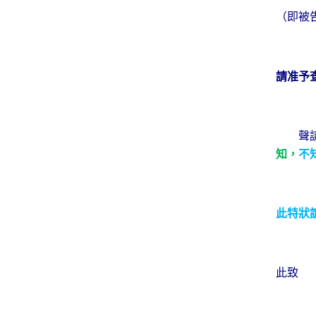
（即被
請准予
聲請人
知，
不
此特狀
此致