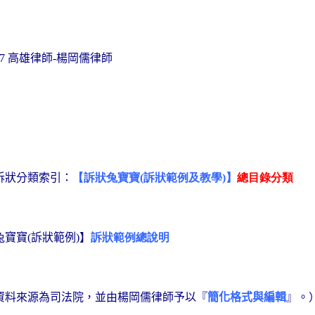
高雄律師
楊岡儒律師
.7
-
訴狀分類索引：
【訴狀兔寶寶
訴狀範例及教學
】
總目錄分類
(
)
兔寶寶
訴狀範例
】
訴狀範例總說明
(
)
資料來源為司法院，並由楊岡儒律師予以『
簡化格式與編輯
』。