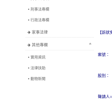
刑事法專欄
行政法專欄
家事法律
【訴狀
其他專欄
案號：
實用資訊
法律扶助
股別：
動物新聞
聲請人○