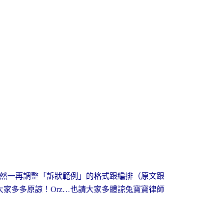
然一再調整「訴狀範例」的格式跟編排（原文跟
大家多多原諒！
也請大家多體諒兔寶寶律師
Orz…