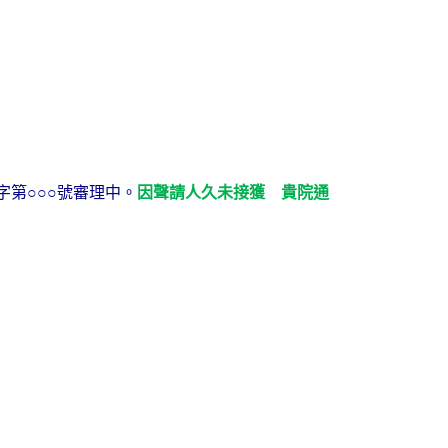
字第○○○號審理中。
因聲請人久未接獲 貴院通