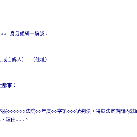
○○
身分證統一編號：
告或自訴人）
（住址）
上訴事：
不服○○○○○○法院○○年度○○字第○○○號判決，特於法定期間內
…，理由……。