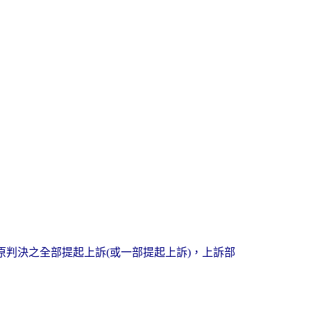
就原判決之全部提起上訴
或一部提起上訴
，上訴部
(
)