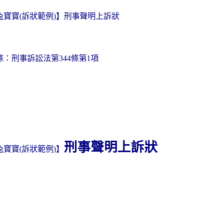
兔寶寶
訴狀範例
】刑事聲明上訴狀
(
)
條：刑事訴訟法第
條第
項
344
1
刑事聲明上訴狀
兔寶寶
訴狀範例
】
(
)