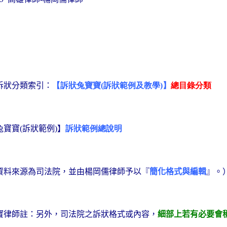
訴狀分類索引：
【訴狀兔寶寶
訴狀範例及教學
】
總目錄分類
(
)
兔寶寶
訴狀範例
】
訴狀範例總說明
(
)
資料來源為司法院，並由楊岡儒律師予以『
簡化格式與編輯
』。
寶律師註：另外，
司法院之訴狀格式或內容，
細部上若有必要會