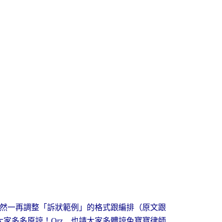
然一再調整「訴狀範例」的格式跟編排（原文跟
大家多多原諒！
也請大家多體諒兔寶寶律師
Orz…