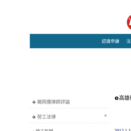
認識帝謙
法
高雄
楊岡儒律師評論
勞工法律
2012.1.1