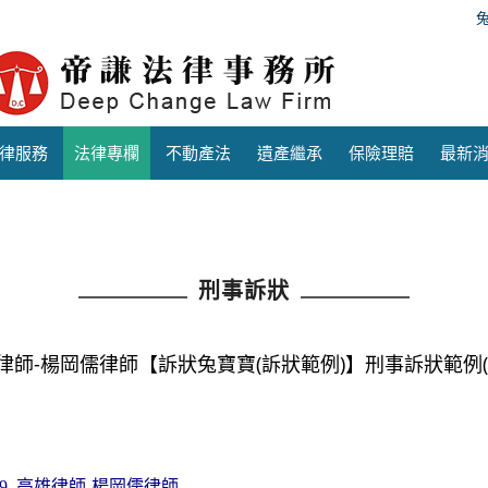
律服務
法律專欄
不動產法
遺產繼承
保險理賠
最新
刑事訴狀
律師-楊岡儒律師【訴狀兔寶寶(訴狀範例)】刑事訴狀範例(
高雄律師
楊岡儒律師
9
-