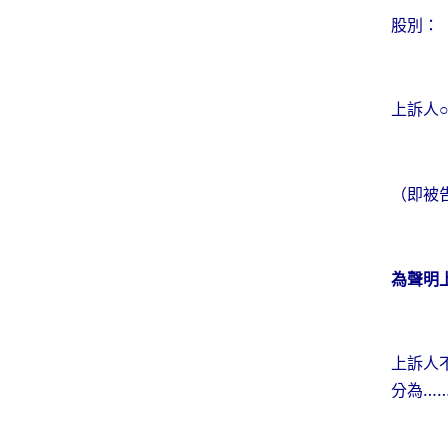
股別：
上訴人○
（即被
為聲明
上訴人
分為…