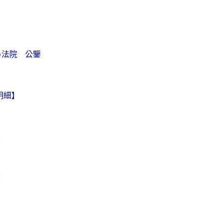
○○法院 公鑒
明細】
：
：