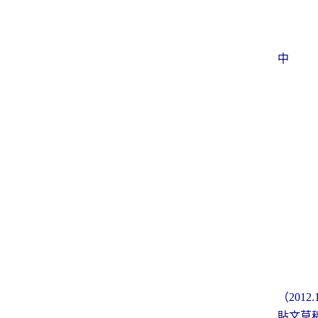
中 
撰
（
2012.
貼文草