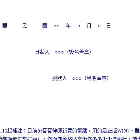
華 民 國 ○○ 年 ○ 月 ○ 日
具狀人 ○○○（簽名蓋章）
狀人 ○○○（簽名蓋章）
起補註：目前兔寶寶律師新買的電腦，用的是正版
，雖
1.10
WIN7
稿都顯示正常排版），然而部落格貼文仍然多多少少會跳行，請