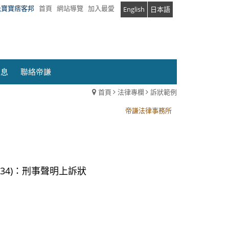
兔寶寶痞客邦
首頁
網站導覽
加入最愛
English
日本語
消息
聯絡帝謙
首頁
法律專欄
訴狀範例
帝謙法律事務所
帝謙法律事務所
34)：刑事聲明上訴狀