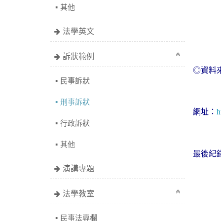
其他
法學英文
訴狀範例
◎資料
民事訴狀
刑事訴狀
網址：
h
行政訴狀
其他
最後紀
演講專題
法學教室
民事法專欄