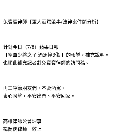
兔寶寶律師【軍人酒駕肇事/法律案件簡分析】
針對今日（7/8）蘋果日報
【空軍少將之子 酒駕撞3傷 】的報導，補充說明。
也順此補充記者對兔寶寶律師的訪問稿。
再三呼籲朋友們，不要酒駕。
衷心盼望，平安出門、平安回家。
高雄律師公會理事
楊岡儒律師 敬上