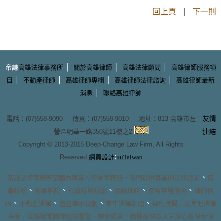
回上頁
|
下一則
|
|
|
帝謙
高雄法律事務所
關於高雄律師
高雄法律顧問
高雄律師服務項
|
|
|
|
目
不動產律師
高雄律師專欄
高雄律師法律諮詢
高雄律師最新
|
消息
聯絡高雄律師
友情
電話：(07)558-9090 傳真：(07)558-9010 地址：
813 高雄市左
營區明華一路350號11樓之2
連結
Copyright © 2013-2015
Deep-Change Law Firm
, All Rights
:
Reserved
網頁設計
uuTaiwan
、
帝謙法律事務所
是國內專業的
律師事務所
，我們提供專業的
法律諮詢
民
、
、
、
、
、
事訴訟
刑事訴訟
行政訴訟訴願
保險理賠
撰寫存證信函
律師信
、
、
、
、
函
不動產法律
遺產繼承規劃
常年法律顧問
契約撰擬
…及其他法律
專案，
高雄律師團隊
經驗豐富、辦案認真，積極處理並以同理心處理每個