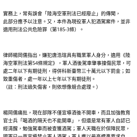
實務上，常有誤會「陸海空軍刑法已經廢止」的傳聞，
此部分應予以注意。又，本件為現役軍人犯酒駕案件，並非
適用刑法公共危險罪（第185-3條）。
律師楊岡儒指出，嫌犯唐浩瑄具有職業軍人身分，適用《陸
海空軍刑法第54條規定》，軍人酒後駕車肇事撞傷民眾，可
處二年以下有期徒刑，得併科新臺幣三十萬元以下罰金；如
致重傷者，處一年以上七年以下有期徒刑。
（註：刑法過失傷害，則依想像競合處理。）
楊岡儒痛批，現在部隊不僅宣導酒後不開車，而且加強教育
官士兵「喝酒的隔天也不能開車」，但還是常有軍人自認已
經清醒，勉強駕車而被查獲酒駕；軍人天職在於保障民眾，
國軍已一再宣導禁止軍人酒駕，軍人應以最高標準要求自