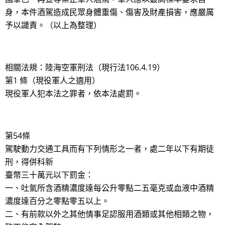
身，本件酒駕造成民眾身體重傷、傷害及財產損害，應嚴厲
予以譴責。（以上為整理）
相關法規：陸海空軍刑法（現行法106.4.19）
第1 條（現役軍人之適用）
現役軍人犯本法之罪者，依本法處罰。
第54條
駕駛動力交通工具而有下列情形之一者，處二年以下有期徒
刑，得併科新
臺幣三十萬元以下罰金：
一、吐氣所含酒精濃度達每公升零點二五毫克或血液中酒精
濃度達百分之零點零五以上。
二、有前款以外之其他情事足認服用酒類或其他相類之物，