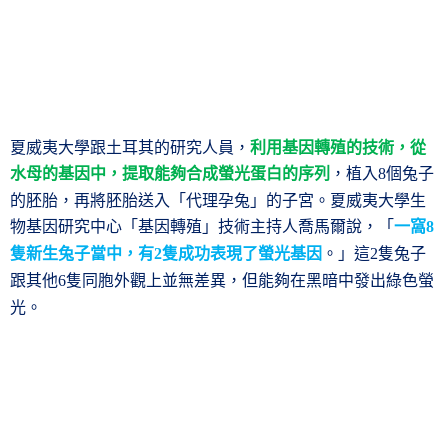
夏威夷大學跟土耳其的研究人員，
利用基因轉殖的技術，從
水母的基因中，提取能夠合成螢光蛋白的序列
，植入
個兔子
8
的胚胎，再將胚胎送入「代理孕兔」的子宮。夏威夷大學生
物基因研究中心「基因轉殖」技術主持人喬馬爾說，「
一窩
8
隻新生兔子當中，有
隻成功表現了螢光基因
。」這
隻兔子
2
2
跟其他
隻同胞外觀上並無差異，但能夠在黑暗中發出綠色螢
6
光。