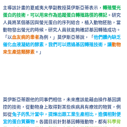
主導該計畫的夏威夷大學副教授莫伊斯亞蒂表示，
轉殖螢光
蛋白的技術，可以用來作為追蹤蛋白轉殖路徑的標記
。研究
人員將某個基因與螢光蛋白的序列結合，植入動物胚胎，當
動物發出螢光的時候，研究人員就能夠確認基因轉殖成功。
「以
血友病的患者
為例，」莫伊斯亞蒂說，「
他們體內缺乏
催化血液凝結的酵素，我們可以透過基因轉殖技術，讓
動物
來生產這類酵素
。」
莫伊斯亞蒂跟他的同事們相信，未來應該能藉由操作基因調
控的技術，從動物身上取得對某些疾病具有療效的物質，例
如從
兔子的乳汁當中，提煉出跟工業生產相比，造價相對便
宜的蛋白質藥物
。各國目前針對基因轉殖動物，都有
科學背