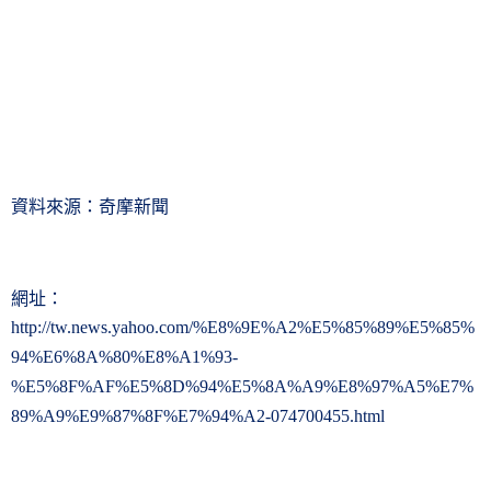
資料來源：奇摩新聞
網址：
http://tw.news.yahoo.com/%E8%9E%A2%E5%85%89%E5%85%
94%E6%8A%80%E8%A1%93-
%E5%8F%AF%E5%8D%94%E5%8A%A9%E8%97%A5%E7%
89%A9%E9%87%8F%E7%94%A2-074700455.html