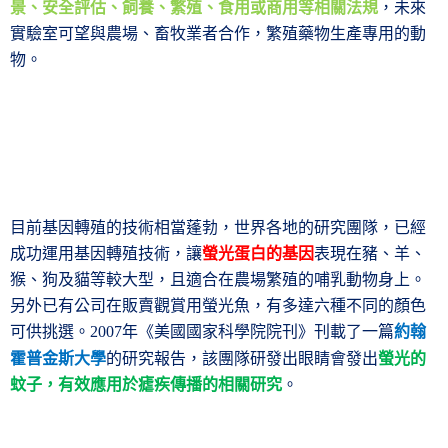
景、安全評估、飼養、繁殖、食用或商用等相關法規
，未來
實驗室可望與農場、畜牧業者合作，繁殖藥物生產專用的動
物。
目前基因轉殖的技術相當蓬勃，世界各地的研究團隊，已經
成功運用基因轉殖技術，讓
螢光蛋白的基因
表現在豬、羊、
猴、狗及貓等較大型，且適合在農場繁殖的哺乳動物身上。
另外已有公司在販賣觀賞用螢光魚，有多達六種不同的顏色
可供挑選。
年《美國國家科學院院刊》刊載了一篇
約翰
2007
霍普金斯大學
的研究報告，該團隊研發出眼睛會發出
螢光的
蚊子，有效應用於瘧疾傳播的相關研究
。