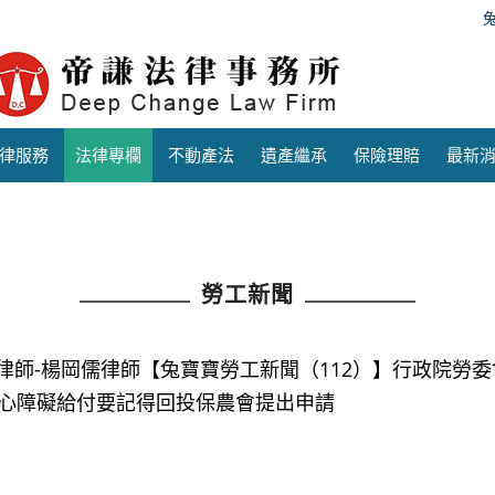
律服務
法律專欄
不動產法
遺產繼承
保險理賠
最新
勞工新聞
律師-楊岡儒律師【兔寶寶勞工新聞（112）】行政院勞
心障礙給付要記得回投保農會提出申請