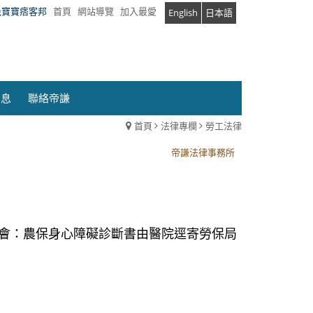
兔寶寶痞客邦
首頁
網站導覽
加入最愛
English
日本語
消息
聯絡帝謙
首頁
法律專欄
勞工法律
帝謙法律事務所
帝謙法律事務所
委會：農保身心障礙診斷書由醫院逕寄勞保局