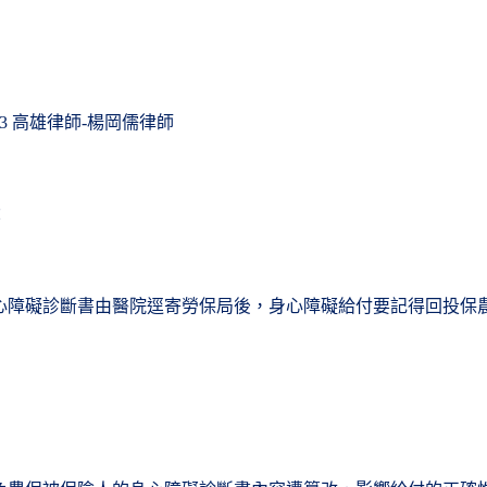
高雄律師
楊岡儒律師
13
-
：
心障礙診斷書由醫院逕寄勞保局後，身心障礙給付要記得回投保