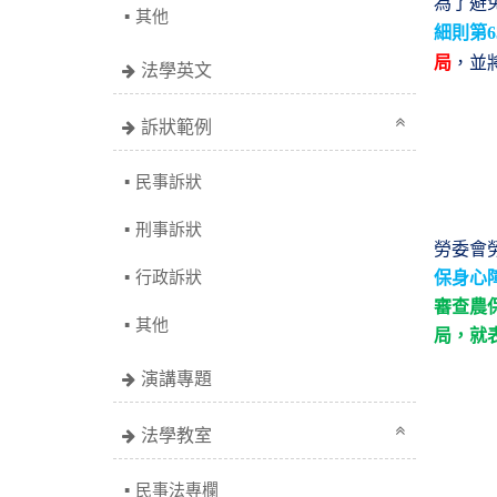
為了避
其他
細則第
6
局
，並
法學英文
訴狀範例
民事訴狀
刑事訴狀
勞委會
行政訴狀
保身心
審查農
其他
局，就
演講專題
法學教室
民事法專欄