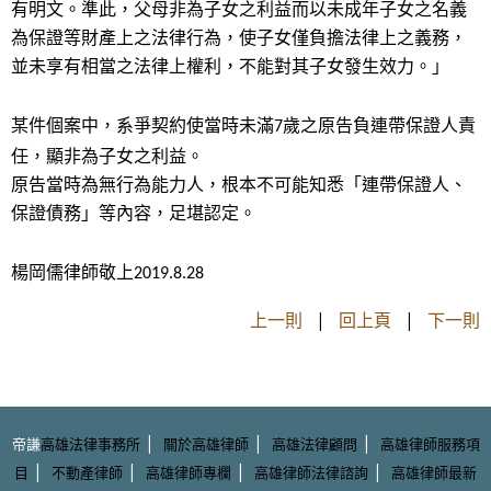
有明文。準此，父母非為子女之利益而以未成年子女之名義
為保證等財產上之法律行為，使子女僅負擔法律上之義務，
並未享有相當之法律上權利，不能對其子女發生效力。」
某件個案中，系爭契約使當時未滿
歲之原告負連帶保證人責
7
任，顯非為子女之利益。
原告當時為無行為能力人，根本不可能知悉「連帶保證人、
保證債務」等內容，足堪認定。
楊岡儒律師敬上
2019.8.28
上一則
|
回上頁
|
下一則
|
|
|
帝謙
高雄法律事務所
關於高雄律師
高雄法律顧問
高雄律師服務項
|
|
|
|
目
不動產律師
高雄律師專欄
高雄律師法律諮詢
高雄律師最新