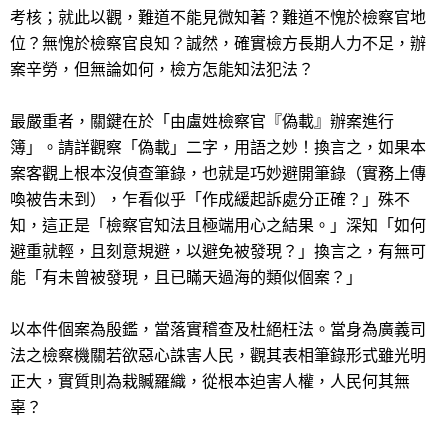
考核；就此以觀，難道不能見微知著？難道不愧於檢察官地
位？無愧於檢察官良知？誠然，確實檢方長期人力不足，辦
案辛勞，但無論如何，檢方怎能知法犯法？
最嚴重者，關鍵在於「由盧姓檢察官『偽載』辦案進行
簿」。請詳觀察「偽載」二字，用語之妙！換言之，如果本
案客觀上根本沒偵查筆錄，也就是巧妙避開筆錄（實務上傳
喚被告未到），乍看似乎「作成緩起訴處分正確？」殊不
知，這正是「檢察官知法且極端用心之結果。」深知「如何
避重就輕，且刻意規避，以避免被發現？」換言之，有無可
能「有未曾被發現，且已瞞天過海的類似個案？」
以本件個案為殷鑑，當落實稽查及杜絕枉法。當身為廣義司
法之檢察機關若欲惡心誅害人民，觀其表相筆錄形式雖光明
正大，實質則為栽贓羅織，從根本迫害人權，人民何其無
辜？