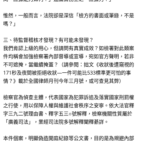
惟然，一般而言，法院卻是深信「檢方的書面或筆錄，不是
嗎？」
三、待監督稽核才發現？有可能未發現？
我們肯認上級的用心，但請問有真實成效？如檢署對此類案
件均稱會加強檢察署內部督導或宣導，宛如官方聲明，若非
不可遮掩，當繼續掩蓋？（請參閱：拙文《收狀後遭窺視的
171秒及夜間被拒絕收狀—一件可能比533標準更可怕的事
情？》載於全國律師月刊今年三月號，或可查見其弊）
檢察官為偵查主體，代表國家為犯罪訴追及落實國家刑罰權
之行使，用以保障人權與維護社會秩序之安寧。依大法官釋
字三九二號理由書、釋字五三○號解釋，檢察機關性質屬於
「廣義司法」，業經司法院多號解釋闡釋綦詳。
本件個案，明顯偽造開庭紀錄等公文書，目的是為規避內部