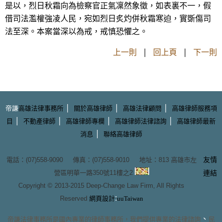
是以，烈日秋霜向為檢察官正氣凜然象徵，如表裏不一，假
借司法濫權強凌人民，宛如烈日炙灼併秋霜寒迫，實斲傷司
法至深。本案當深以為戒，戒慎恐懼之。
上一則
|
回上頁
|
下一則
|
|
|
帝謙
高雄法律事務所
關於高雄律師
高雄法律顧問
高雄律師服務項
|
|
|
|
目
不動產律師
高雄律師專欄
高雄律師法律諮詢
高雄律師最新
|
消息
聯絡高雄律師
友情
電話：(07)558-9090 傳真：(07)558-9010 地址：
813 高雄市左
營區明華一路350號11樓之2
連結
Copyright © 2013-2015
Deep-Change Law Firm
, All Rights
:
Reserved
網頁設計
uuTaiwan
、
帝謙法律事務所
是國內專業的
律師事務所
，我們提供專業的
法律諮詢
民