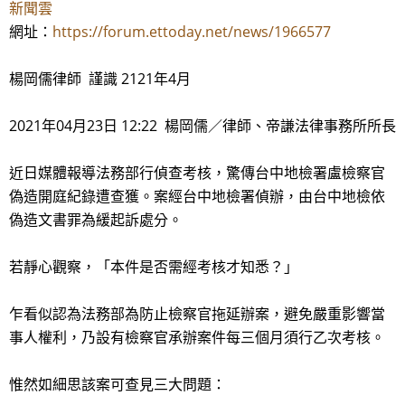
新聞雲
網址：
https://forum.ettoday.net/news/1966577
楊岡儒律師 謹識 2121年4月
2021年04月23日 12:22 楊岡儒／律師、帝謙法律事務所所長
近日媒體報導法務部行偵查考核，驚傳台中地檢署盧檢察官
偽造開庭紀錄遭查獲。案經台中地檢署偵辦，由台中地檢依
偽造文書罪為緩起訴處分。
若靜心觀察，「本件是否需經考核才知悉？」
乍看似認為法務部為防止檢察官拖延辦案，避免嚴重影響當
事人權利，乃設有檢察官承辦案件每三個月須行乙次考核。
惟然如細思該案可查見三大問題：