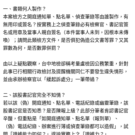
一、書類何人製作？
本案檢方之開庭通知單、點名單、偵查筆錄等由誰製作，有
無用印或簽名？按實務上之偵查筆錄必有檢察官、書記官簽
名或用章及當事人親自簽名（本件當事人未到，因根本未傳
喚）；請問此類檢方文件，是否俱犯偽造公文書等罪？又其
罪數為何，是否數罪併罰？
由以上疑點觀察，台中地檢卻稱考量盧檢因公務繁重，針對
此事已行相關行政檢討及提醒機關同仁不要發生違失情形，
並由承辦檢察官以「緩起訴處分」一筆帶過？
二、該股書記官完全不知情？
若以該（偽）開庭通知、點名單、電話紀錄或幽靈筆錄，該
股書記官是否知悉？是否陳報上級？此部分筆者肯認書記官
辛酸，但重點是「如開庭通知單、點名單（報到單）、
（偽）電話紀錄、辦案進行簿或偵查筆錄都可以造假」，試
問「證據能力如何？」遑論實務上之「證據力？」