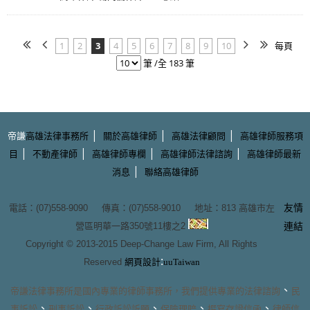
1
2
3
4
5
6
7
8
9
10
每頁
筆 /全 183 筆
|
|
|
帝謙
高雄法律事務所
關於高雄律師
高雄法律顧問
高雄律師服務項
|
|
|
|
目
不動產律師
高雄律師專欄
高雄律師法律諮詢
高雄律師最新
|
消息
聯絡高雄律師
友情
電話：(07)558-9090 傳真：(07)558-9010 地址：
813 高雄市左
營區明華一路350號11樓之2
連結
Copyright © 2013-2015
Deep-Change Law Firm
, All Rights
:
Reserved
網頁設計
uuTaiwan
、
帝謙法律事務所
是國內專業的
律師事務所
，我們提供專業的
法律諮詢
民
、
、
、
、
、
事訴訟
刑事訴訟
行政訴訟訴願
保險理賠
撰寫存證信函
律師信