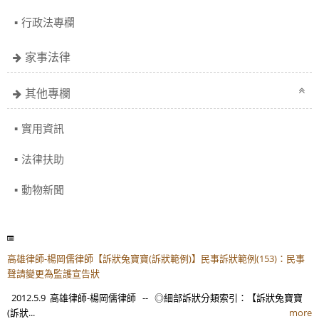
行政法專欄
家事法律
其他專欄
實用資訊
法律扶助
動物新聞
高雄律師-楊岡儒律師【訴狀兔寶寶(訴狀範例)】民事訴狀範例(153)：民事
聲請變更為監護宣告狀
2012.5.9 高雄律師-楊岡儒律師 -- ◎細部訴狀分類索引：【訴狀兔寶寶
(訴狀...
more