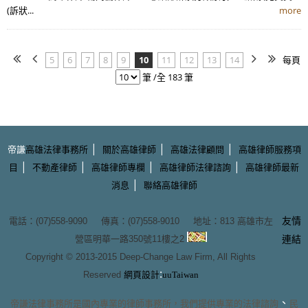
(訴狀...
more
5
6
7
8
9
10
11
12
13
14
每頁
筆 /全 183 筆
|
|
|
帝謙
高雄法律事務所
關於高雄律師
高雄法律顧問
高雄律師服務項
|
|
|
|
目
不動產律師
高雄律師專欄
高雄律師法律諮詢
高雄律師最新
|
消息
聯絡高雄律師
友情
電話：(07)558-9090 傳真：(07)558-9010 地址：
813 高雄市左
營區明華一路350號11樓之2
連結
Copyright © 2013-2015
Deep-Change Law Firm
, All Rights
:
Reserved
網頁設計
uuTaiwan
、
帝謙法律事務所
是國內專業的
律師事務所
，我們提供專業的
法律諮詢
民