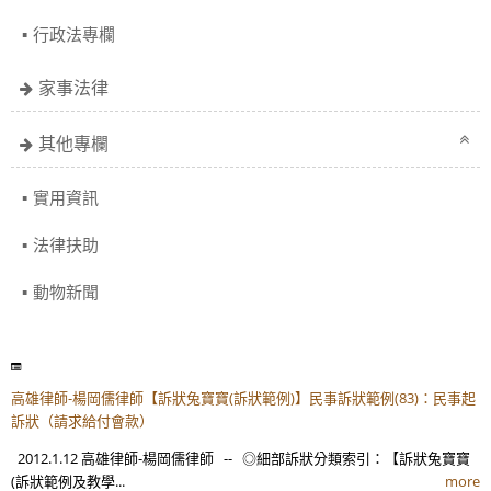
行政法專欄
家事法律
其他專欄
實用資訊
法律扶助
動物新聞
高雄律師-楊岡儒律師【訴狀兔寶寶(訴狀範例)】民事訴狀範例(83)：民事起
訴狀（請求給付會款）
2012.1.12 高雄律師-楊岡儒律師 -- ◎細部訴狀分類索引：【訴狀兔寶寶
(訴狀範例及教學...
more