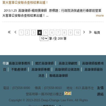
業大客車公安聯合查核結果出爐！
2013.1.25 高雄律師-楊岡儒律師 原標題：行政院消保處進行春節前營業
大客車公安聯合查核結果出爐！ ...
more
1
2
3
4
5
6
7
8
9
10
每頁
筆 /全 200 筆
|
|
|
帝謙
高雄法律事務所
關於高雄律師
高雄法律顧問
高雄律師服務項
|
|
|
|
目
不動產律師
高雄律師專欄
高雄律師法律諮詢
高雄律師最新
|
消息
聯絡高雄律師
友情
電話：(07)558-9090 傳真：(07)558-9010 地址：
813 高雄市左
營區明華一路350號11樓之2
連結
Copyright © 2013-2015
Deep-Change Law Firm
, All Rights