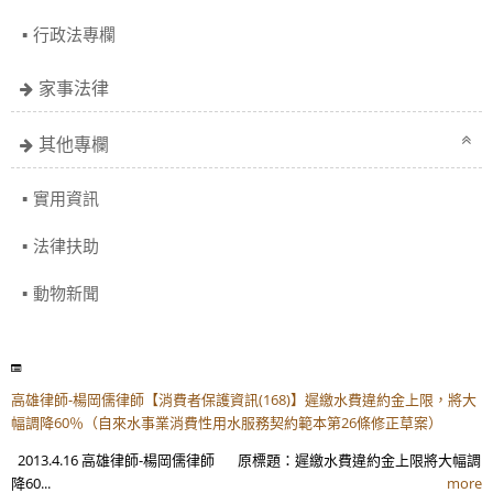
行政法專欄
家事法律
其他專欄
實用資訊
法律扶助
動物新聞
高雄律師-楊岡儒律師【消費者保護資訊(168)】遲繳水費違約金上限，將大
幅調降60％（自來水事業消費性用水服務契約範本第26條修正草案）
2013.4.16 高雄律師-楊岡儒律師 原標題：遲繳水費違約金上限將大幅調
降60...
more