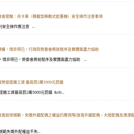
委員會提醒：吊卡車（積載型移動式起重機）安全操作注意事項
利安全操作應注意 ...
家債權，情非得已，行政院勞委會將就程序及實體面盡力協助
權，情非得已，勞委會將就程序及實體面盡力協助 ...
勞退提繳工資 最高罰2萬5000元罰鍰
繳工資最高罰2萬5000元罰鍰 &nb...
委會放寬就保規範，失婚外籍配偶之權益仍應保障(放寬外籍配偶、大陸配偶及港
規範失婚外配權益不失...