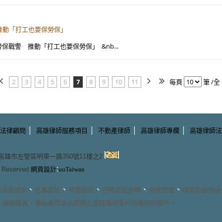
會推動「打工也要保勞保」
勞保戰警 推動「打工也要保勞保」 &nb...
2
3
4
5
6
7
8
9
10
11
每頁
筆 /全 
|
|
|
|
法律顧問
高雄律師服務項目
不動產律師
高雄律師專欄
高雄律師法
3 高雄市左營區明華一路350號11樓之2
:
ts Reserved
網頁設計
uuTaiwan
、
、
、
、
、
的
法律諮詢
民事訴訟
刑事訴訟
行政訴訟訴願
保險理賠
撰寫存證信函
、辦案認真，積極處理並以同理心處理每個客戶所委託的案件。