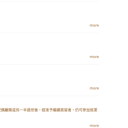
more
more
more
澳配偶離婚或另一半過世後，經准予繼續居留者，仍可參加就業
more