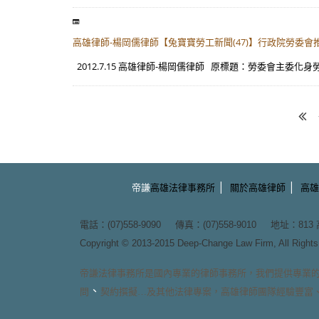
高雄律師-楊岡儒律師【兔寶寶勞工新聞(47)】行政院勞委
2012.7.15 高雄律師-楊岡儒律師 原標題：勞委會主委化身
|
|
帝謙
高雄法律事務所
關於高雄律師
高雄
電話：(07)558-9090 傳真：(07)558-9010 地址：
81
Copyright © 2013-2015
Deep-Change Law Firm
, All Righ
帝謙法律事務所
是國內專業的
律師事務所
，我們提供專業
、
問
契約撰擬
…及其他法律專案，
高雄律師團隊
經驗豐富