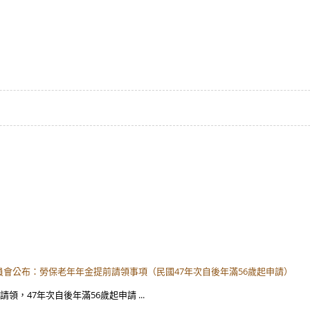
委員會公布：勞保老年年金提前請領事項（民國47年次自後年滿56歲起申請）
領，47年次自後年滿56歲起申請 ...