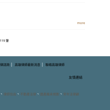
more
119 筆
|
|
律諮詢
高雄律師最新消息
聯絡高雄律師
友情連結
、
、
、
、
律師信函
不動產法律
遺產繼承規劃
常年法律顧