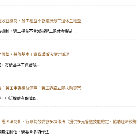
保證收益機制，勞工權益不會減損勞工退休金權益
收益機制，勞工權益不會減損勞工退休金權益 ...
資之調整，將依基本工資審議辦法規定辦理
，將依基本工資審議...
員會：勞工申訴權益保障：勞工訴訟立即扶助專案
工申訴權益有保障&...
教育，證照法制化，行政院勞委會多項作法（提供多元管道技能檢定、協助經濟較
證照法制化，勞委會多項作法 ...