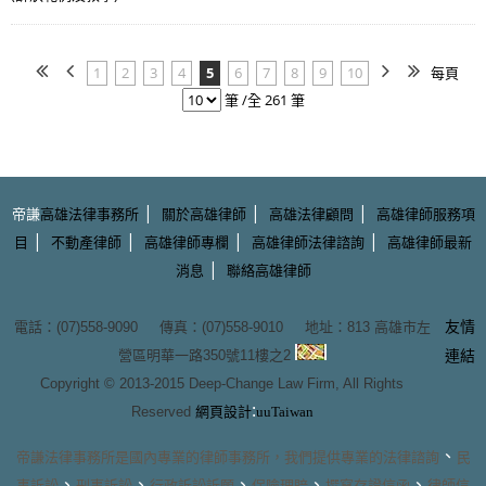
1
2
3
4
5
6
7
8
9
10
每頁
筆 /全 261 筆
|
|
|
帝謙
高雄法律事務所
關於高雄律師
高雄法律顧問
高雄律師服務項
|
|
|
|
目
不動產律師
高雄律師專欄
高雄律師法律諮詢
高雄律師最新
|
消息
聯絡高雄律師
友情
電話：(07)558-9090 傳真：(07)558-9010 地址：
813 高雄市左
營區明華一路350號11樓之2
連結
Copyright © 2013-2015
Deep-Change Law Firm
, All Rights
:
Reserved
網頁設計
uuTaiwan
、
帝謙法律事務所
是國內專業的
律師事務所
，我們提供專業的
法律諮詢
民
、
、
、
、
、
事訴訟
刑事訴訟
行政訴訟訴願
保險理賠
撰寫存證信函
律師信