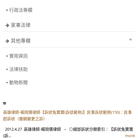
行政法專欄
家事法律
其他專欄
實用資訊
法律扶助
動物新聞
高雄律師-楊岡儒律師【訴狀兔寶寶(訴狀範例)】民事訴狀範例(150)：民事
起訴狀（撤銷變更之訴）
2012.4.27 高雄律師-楊岡儒律師 -- ◎細部訴狀分類索引：【訴狀兔寶寶
(訴...
more