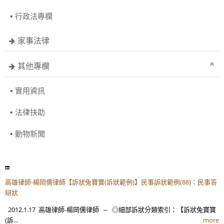
行政法專欄
家事法律
其他專欄
實用資訊
法律扶助
動物新聞
高雄律師-楊岡儒律師【訴狀兔寶寶(訴狀範例)】民事訴狀範例(88)：民事答
辯狀
2012.1.17 高雄律師-楊岡儒律師 -- ◎細部訴狀分類索引：【訴狀兔寶寶
(訴...
more