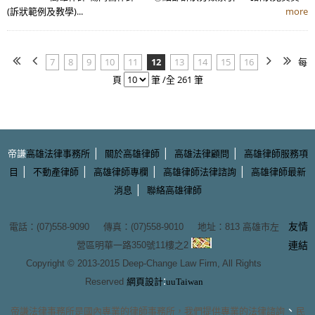
(訴狀範例及教學)...
more
7
8
9
10
11
12
13
14
15
16
每
頁
筆 /全 261 筆
|
|
|
帝謙
高雄法律事務所
關於高雄律師
高雄法律顧問
高雄律師服務項
|
|
|
|
目
不動產律師
高雄律師專欄
高雄律師法律諮詢
高雄律師最新
|
消息
聯絡高雄律師
友情
電話：(07)558-9090 傳真：(07)558-9010 地址：
813 高雄市左
營區明華一路350號11樓之2
連結
Copyright © 2013-2015
Deep-Change Law Firm
, All Rights
:
Reserved
網頁設計
uuTaiwan
、
帝謙法律事務所
是國內專業的
律師事務所
，我們提供專業的
法律諮詢
民