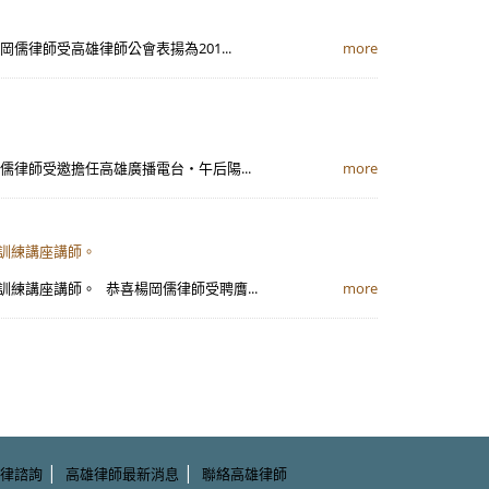
儒律師受高雄律師公會表揚為201...
more
儒律師受邀擔任高雄廣播電台‧午后陽...
more
等訓練講座講師。
訓練講座講師。 恭喜楊岡儒律師受聘膺...
more
|
|
律諮詢
高雄律師最新消息
聯絡高雄律師