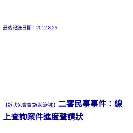
最後紀錄日期：
2012.8.25
二審民事事件：線
【訴狀兔寶寶
(
訴狀範例
)
】
上查詢案件進度聲請狀