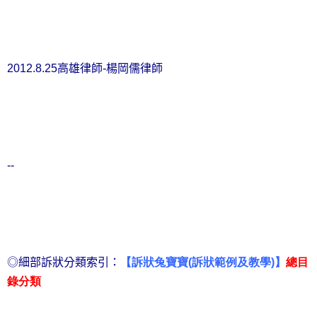
2012.8.25
高雄律師
-
楊岡儒律師
--
◎細部訴狀分類索引：
【訴狀兔寶寶
(
訴狀範例及教學
)
】
總目
錄分類