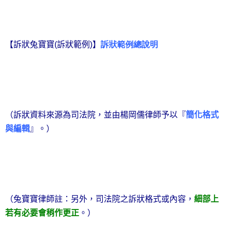
【訴狀兔寶寶
(
訴狀範例
)
】
訴狀範例總說明
（訴狀資料來源為司法院，並由楊岡儒律師予以『
簡化格式
與編輯
』。）
（兔寶寶律師註：另外，
司法院之訴狀格式或內容，
細部上
若有必要會稍作更正
。）