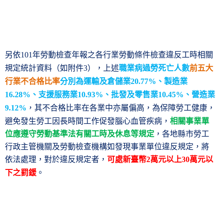
另依
年勞動檢查年報之各行業勞動條件檢查違反工時相關
101
規定統計資料（如附件
），上述
職業病過勞死亡人數
前五大
3
行業不合格比率
分別為運輸及倉儲業
、製造業
20.77%
、支援服務業
、批發及零售業
、營造業
16.28%
10.93%
10.45%
，其不合格比率在各業中亦屬偏高，為保障勞工健康，
9.12%
避免發生勞工因長時間工作促發腦心血管疾病，
相關事業單
位應遵守勞動基準法有關工時及休息等規定
，各地縣市勞工
行政主管機關及勞動檢查機構如發現事業單位違反規定，將
依法處理，對於違反規定者，
可處新臺幣
萬元以上
萬元以
2
30
下之罰鍰
。