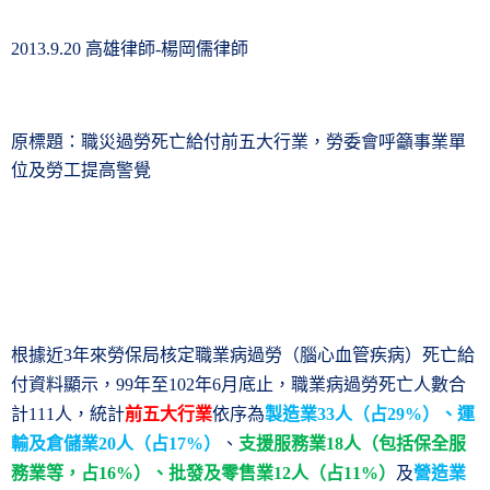
高雄律師
楊岡儒律師
2013.9.20
-
原標題：職災過勞死亡給付前五大行業，勞委會呼籲事業單
位及勞工提高警覺
根據近
年來勞保局核定職業病過勞（腦心血管疾病）死亡給
3
付資料顯示，
年至
年
月底止，職業病過勞死亡人數合
99
102
6
計
人，統計
前五大行業
依序為
製造業
人（占
）、運
111
33
29%
輸及倉儲業
人（占
）
、
支援服務業
人（包括保全服
20
17%
18
務業等，占
）、批發及零售業
人（占
）
及
營造業
16%
12
11%