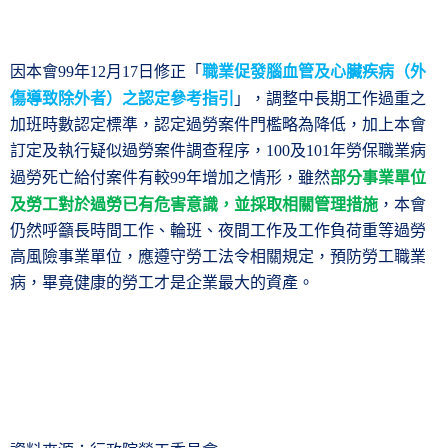
因本會
年
月
日修正「
職業促發腦血管及心臟疾病（外
99
12
17
傷導致除外者）之認定參考指引
」，調整中長期工作過重之
加班時數認定標準，認定過勞案件門檻略為降低，加上本會
訂定及執行疑似過勞案件調查程序，
及
年勞保職業病
100
101
過勞死亡給付案件有較
年增加之情形，雖然
部分事業單位
99
及勞工對於過勞已有危害意識，並採取相關管理措施
，本會
仍然呼籲長時間工作、輪班、夜間工作及工作負荷重等過勞
高風險事業單位，應遵守勞工法令相關規定，預防勞工職業
病，畢竟健康的勞工才是企業最大的資產。