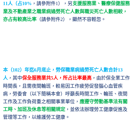
人（占
，請參附件
），另
支援服務業、醫療保健服務
11
10%
1
業及不動產業之職業病過勞死亡人數與職災死亡人數相較，
亦占有較高比率
（請參附件
），顯然不容輕忽。
2
本（
）年迄
月底止，勞保職業病過勞死亡人數合計
102
6
13
人
，其中
保全服務業共
人，所占比率最高
，由於保全業工作
5
時間長，且需夜間輪班，較易因工作疲勞促發腦心血管疾
病，勞委會（以下簡稱本會）呼籲長時間工作、輪班、夜間
工作及工作負荷重之相關事業單位，
應遵守勞動基準法有關
工時、加班及休息等相關規定
，並依法辦理勞工健康促進及
管理等工作，以維護勞工健康。