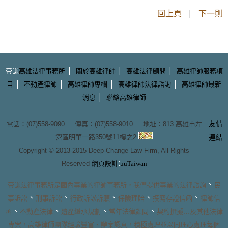
回上頁
|
下一則
|
|
|
帝謙
高雄法律事務所
關於高雄律師
高雄法律顧問
高雄律師服務項
|
|
|
|
目
不動產律師
高雄律師專欄
高雄律師法律諮詢
高雄律師最新
|
消息
聯絡高雄律師
友情
電話：(07)558-9090 傳真：(07)558-9010 地址：
813 高雄市左
營區明華一路350號11樓之2
連結
Copyright © 2013-2015
Deep-Change Law Firm
, All Rights
:
Reserved
網頁設計
uuTaiwan
、
帝謙法律事務所
是國內專業的
律師事務所
，我們提供專業的
法律諮詢
民
、
、
、
、
、
事訴訟
刑事訴訟
行政訴訟訴願
保險理賠
撰寫存證信函
律師信
、
、
、
、
函
不動產法律
遺產繼承規劃
常年法律顧問
契約撰擬
…及其他法律
專案，
高雄律師團隊
經驗豐富、辦案認真，積極處理並以同理心處理每個