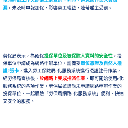
後
至
個工作天即能上網查詢、列印，避免因作業人員疏
3
4
漏
，未及時申報加保，影響勞工權益，連帶雇主受罰。
勞保局表示，為確保
投保單位及被保險人資料的安全性
，投
保單位申請成為網路申辦單位，需備妥
單位憑證及自然人憑
證
張卡
，進入勞工保險局
化服務系統進行憑證註冊作業，
2
e
經勞保局審核後，
於網路上完成指派作業
，即可開始使用
化
e
服務系統的各項作業，勞保局邀請尚未申請網路申辦作業的
投保單位，一起體驗「勞保局網路
化服務系統」便利、快速
e
又安全的服務。