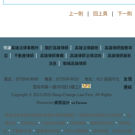
上一則
|
回上頁
|
下一則
|
|
|
帝謙
高雄法律事務所
關於高雄律師
高雄法律顧問
高雄律師服務項
|
|
|
|
目
不動產律師
高雄律師專欄
高雄律師法律諮詢
高雄律師最新
|
消息
聯絡高雄律師
友情
電話：(07)558-9090 傳真：(07)558-9010 地址：
813 高雄市左
營區明華一路350號11樓之2
連結
Copyright © 2013-2015
Deep-Change Law Firm
, All Rights
:
Reserved
網頁設計
uuTaiwan
、
帝謙法律事務所
是國內專業的
律師事務所
，我們提供專業的
法律諮詢
民
、
、
、
、
、
事訴訟
刑事訴訟
行政訴訟訴願
保險理賠
撰寫存證信函
律師信
、
、
、
、
函
不動產法律
遺產繼承規劃
常年法律顧問
契約撰擬
…及其他法律