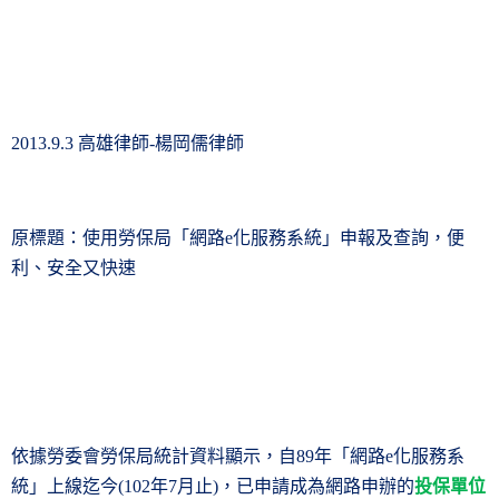
高雄律師
楊岡儒律師
2013.9.3
-
原標題：使用勞保局「網路
化服務系統」申報及查詢，便
e
利、安全又快速
依據勞委會勞保局統計資料顯示，自
年「網路
化服務系
89
e
統」上線迄今
年
月止
，已申請成為網路申辦的
投保單位
(102
7
)