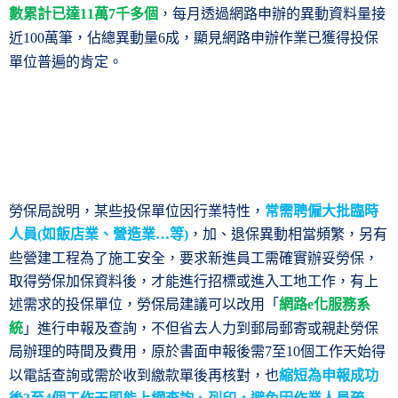
數累計已達
萬
千多個
，每月透過網路申辦的異動資料量接
11
7
近
萬筆，佔總異動量
成，顯見網路申辦作業已獲得投保
100
6
單位普遍的肯定。
勞保局說明，某些投保單位因行業特性，
常需聘僱大批臨時
人員
如飯店業、營造業
等
，加、退保異動相當頻繁，另有
(
…
)
些營建工程為了施工安全，要求新進員工需確實辦妥勞保，
取得勞保加保資料後，才能進行招標或進入工地工作，有上
述需求的投保單位，勞保局建議可以改用「
網路
化服務系
e
統
」進行申報及查詢，不但省去人力到郵局郵寄或親赴勞保
局辦理的時間及費用，原於書面申報後需
至
個工作天始得
7
10
以電話查詢或需於收到繳款單後再核對，也
縮短為申報成功