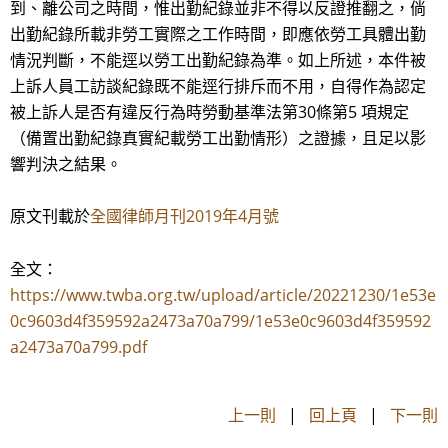
到、離公司之時間，惟出勤紀錄並非不得以反證推翻之，倘
出勤紀錄所載非勞工實際之工作時間，即應依勞工具體出勤
情況判斷，不能逕以勞工出勤紀錄為準。如上所述，本件被
上訴人員工訪談紀錄既不能逕行排斥而不用，自得作為認定
被上訴人是否有違反行為時勞動基準法第30條第5 項規定
（備置出勤紀錄真實紀載勞工出勤情形）之證據，且足以影
響判決之結果。
全國律師月刊2019年4月號
原文刊載於
全文：
https://www.twba.org.tw/upload/article/20221230/1e53e
0c9603d4f359592a2473a70a799/1e53e0c9603d4f359592
a2473a70a799.pdf
上一則
|
回上頁
|
下一則