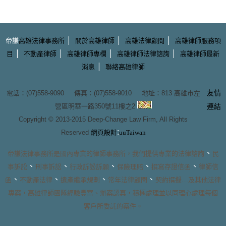
|
|
|
帝謙
高雄法律事務所
關於高雄律師
高雄法律顧問
高雄律師服務項
|
|
|
|
目
不動產律師
高雄律師專欄
高雄律師法律諮詢
高雄律師最新
|
消息
聯絡高雄律師
友情
電話：(07)558-9090 傳真：(07)558-9010 地址：
813 高雄市左
營區明華一路350號11樓之2
連結
Copyright © 2013-2015
Deep-Change Law Firm
, All Rights
:
Reserved
網頁設計
uuTaiwan
、
帝謙法律事務所
是國內專業的
律師事務所
，我們提供專業的
法律諮詢
民
、
、
、
、
、
事訴訟
刑事訴訟
行政訴訟訴願
保險理賠
撰寫存證信函
律師信
、
、
、
、
函
不動產法律
遺產繼承規劃
常年法律顧問
契約撰擬
…及其他法律
專案，
高雄律師團隊
經驗豐富、辦案認真，積極處理並以同理心處理每個
客戶所委託的案件。