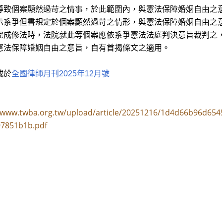
導致個案顯然過苛之情事，於此範圍內，與憲法保障婚姻自由之
示系爭但書規定於個案顯然過苛之情形，與憲法保障婚姻自由之意
完成修法時，法院就此等個案應依系爭憲法法庭判決意旨裁判之
憲法保障婚姻自由之意旨，自有首揭條文之適用。
載於
全國律師月刊2025年12月號
//www.twba.org.tw/upload/article/20251216/1d4d66b96d6
97851b1b.pdf