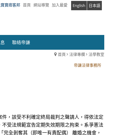
兔寶寶痞客邦
首頁
網站導覽
加入最愛
English
日本語
消息
聯絡帝謙
首頁
法律專欄
法學教室
帝謙法律事務所
帝謙法律事務所
案件，該受不利確定終局裁判之聲請人，得依法定
，不受法規範宣告定期失效期限之拘束。系爭憲法
規定「完全剝奪其（即唯一有責配偶） 離婚之機會，