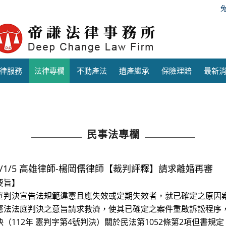
律服務
法律專欄
不動產法
遺產繼承
保險理賠
最新
民事法專欄
26/1/5 高雄律師-楊岡儒律師【裁判評釋】請求離婚再審
要旨】
庭判決宣告法規範違憲且應失效或定期失效者，就已確定之原因
憲法法庭判決之意旨請求救濟，使其已確定之案件重啟訴訟程序
決（112年 憲判字第4號判決）關於民法第1052條第2項但書