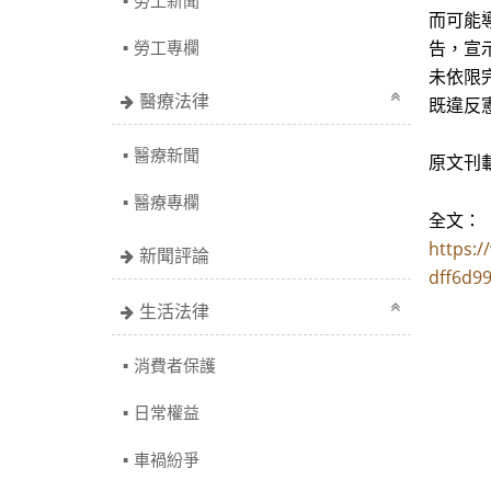
勞工新聞
而可能
勞工專欄
告，宣
未依限
醫療法律
既違反
醫療新聞
原文刊
醫療專欄
全文：
https:
新聞評論
dff6d9
生活法律
消費者保護
日常權益
車禍紛爭