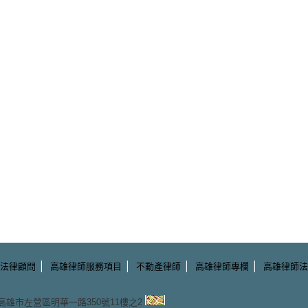
|
|
|
|
法律顧問
高雄律師服務項目
不動產律師
高雄律師專欄
高雄律師法
3 高雄市左營區明華一路350號11樓之2