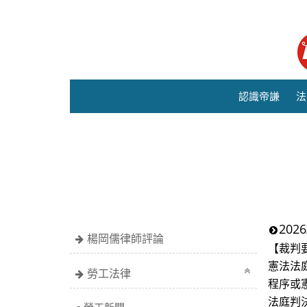
認識帝謙
法
20
楊岡儒律師評論
【裁判
憲法法
勞工法律
程序或
法庭判