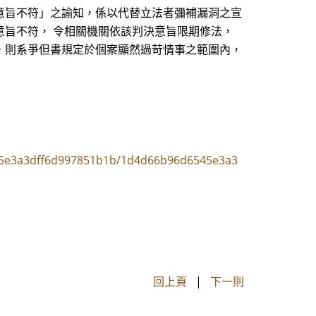
意旨不符」之諭知，係以代替立法者彌補漏洞之宣
旨不符， 令相關機關依該判決意旨限期修法，
，則系爭但書規定於個案顯然過苛情事之範圍內，
545e3a3dff6d997851b1b/1d4d66b96d6545e3a3
回上頁
|
下一則