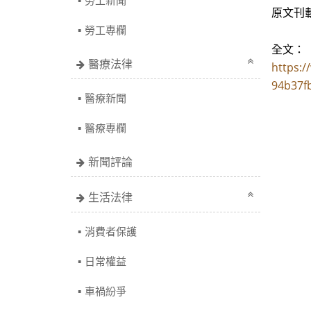
勞工新聞
原文刊
勞工專欄
全文：
醫療法律
https:
94b37fb
醫療新聞
醫療專欄
新聞評論
生活法律
消費者保護
日常權益
車禍紛爭