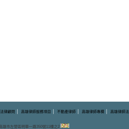
|
|
|
|
法律顧問
高雄律師服務項目
不動產律師
高雄律師專欄
高雄律師法
3 高雄市左營區明華一路350號11樓之2