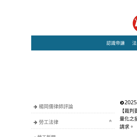
認識帝謙
法
20
楊岡儒律師評論
【裁判
量化之
勞工法律
請求。