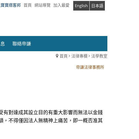
兔寶寶痞客邦
首頁
網站導覽
加入最愛
English
日本語
消息
聯絡帝謙
首頁
法律專欄
法學教室
帝謙法律事務所
帝謙法律事務所
受有對達成其設立目的有重大影響而無法以金錢
金額，不得僅因法人無精神上痛苦，即一概否准其