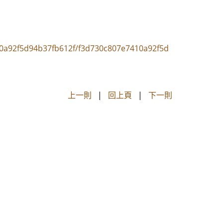
10a92f5d94b37fb612f/f3d730c807e7410a92f5d
上一則
|
回上頁
|
下一則