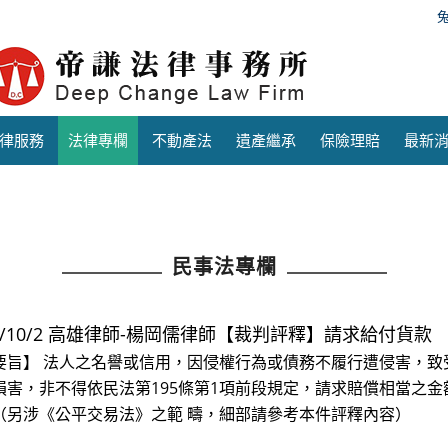
律服務
法律專欄
不動產法
遺產繼承
保險理賠
最新
民事法專欄
25/10/2 高雄律師-楊岡儒律師【裁判評釋】請求給付貨款
要旨】 法人之名譽或信用，因侵權行為或債務不履行遭侵害，致
損害，非不得依民法第195條第1項前段規定，請求賠償相當之
（另涉《公平交易法》之範 疇，細部請參考本件評釋內容）