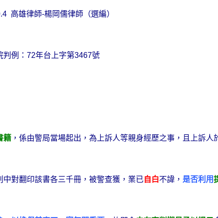
0.4
高雄律師
-
楊岡儒律師（選編）
院判例：
72
年台上字第
3467
號
書籍
，係由警局當場起出，為上訴人等親身經歷之事，且上訴人
判中對翻印該書各三千冊，被警查獲，業已
自白
不諱，
是否利用