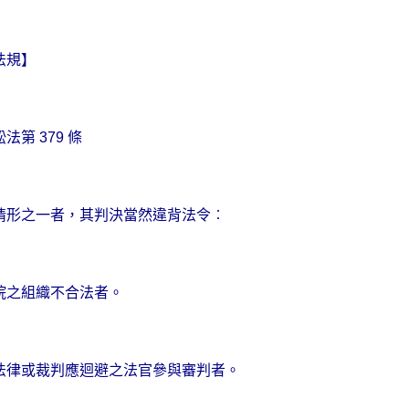
法規】
訟法
第
379
條
情形之一者，其判決當然違背法令︰
院之組織不合法者。
法律或裁判應迴避之法官參與審判者。