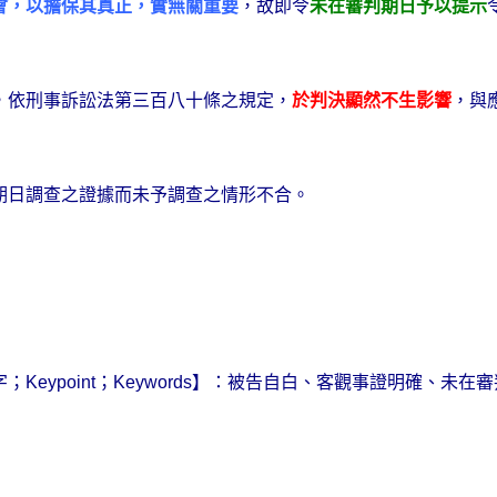
會，以擔保其真正，實無關重要
，故即令
未在審判期日予以提示
，依刑事訴訟法第三百八十條之規定，
於判決顯然不生影響
，與
期日調查之證據而未予調查之情形不合。
字；
Keypoint
；
Keywords
】：
被告自白、客觀事證明確、未在審