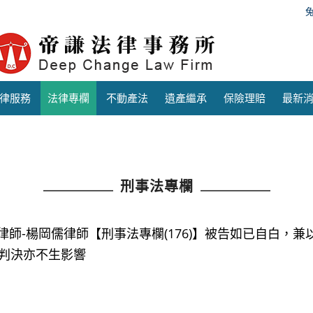
律服務
法律專欄
不動產法
遺產繼承
保險理賠
最新
刑事法專欄
律師-楊岡儒律師【刑事法專欄(176)】被告如已自白，
判決亦不生影響