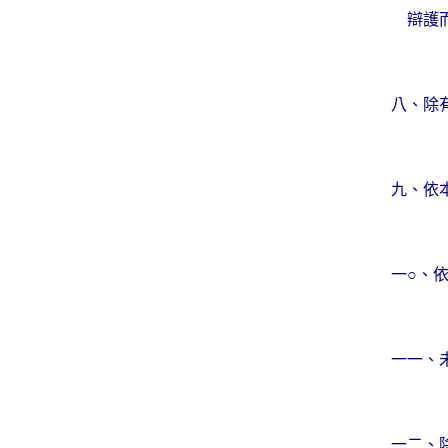
辯護
八、除
九、依
一○、
一一、
一二、