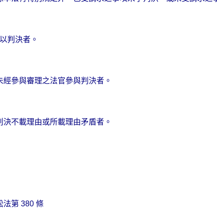
以判決者。
未經參與審理之法官參與判決者。
判決不載理由或所載理由矛盾者。
訟法
第
380
條