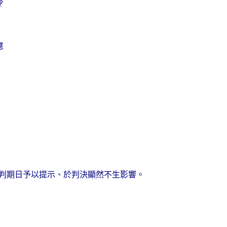
令
應
判期日予以提示、於判決顯然不生影響。