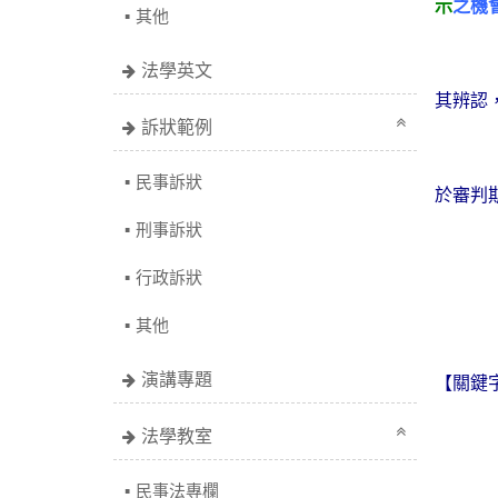
示
之機
其他
法學英文
其辨認
訴狀範例
民事訴狀
於審判
刑事訴狀
行政訴狀
其他
演講專題
【關鍵
法學教室
民事法專欄