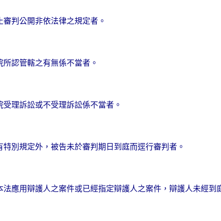
止審判公開非依法律之規定者。
院所認管轄之有無係不當者。
院受理訴訟或不受理訴訟係不當者。
有特別規定外，被告未於審判期日到庭而逕行審判者。
本法應用辯護人之案件或已經指定辯護人之案件，辯護人未經到