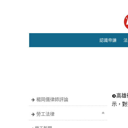
認識帝謙
法
高雄
楊岡儒律師評論
示，對
勞工法律