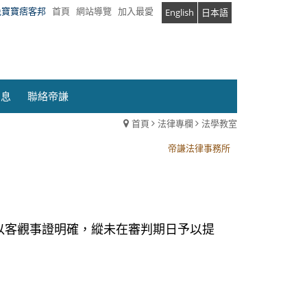
兔寶寶痞客邦
首頁
網站導覽
加入最愛
English
日本語
消息
聯絡帝謙
首頁
法律專欄
法學教室
帝謙法律事務所
帝謙法律事務所
兼以客觀事證明確，縱未在審判期日予以提