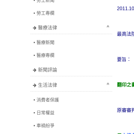
勞工新聞
2011.1
勞工專欄
醫療法律
最高法
醫療新聞
醫療專欄
要旨：
新聞評論
生活法律
翻印之
消費者保護
原審審
日常權益
車禍紛爭