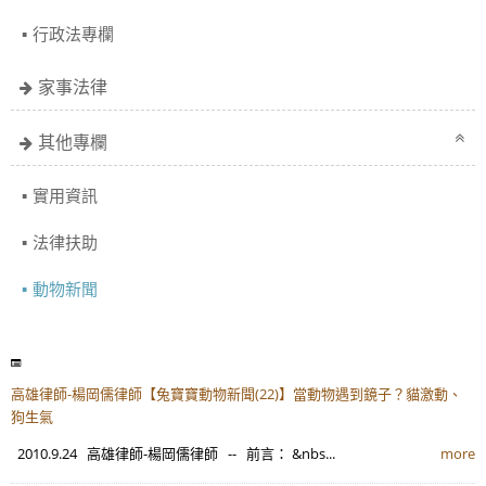
行政法專欄
家事法律
其他專欄
實用資訊
法律扶助
動物新聞
高雄律師-楊岡儒律師【兔寶寶動物新聞(22)】當動物遇到鏡子？貓激動、
狗生氣
2010.9.24 高雄律師-楊岡儒律師 -- 前言： &nbs...
more