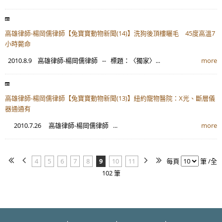
高雄律師-楊岡儒律師【兔寶寶動物新聞(14)】洗狗後頂樓曬毛 45度高溫7
小時斃命
2010.8.9 高雄律師-楊岡儒律師 -- 標題：〈獨家〉...
more
高雄律師-楊岡儒律師【兔寶寶動物新聞(13)】紐約寵物醫院：X光、斷層儀
器通通有
2010.7.26 高雄律師-楊岡儒律師 ...
more
4
5
6
7
8
9
10
11
每頁
筆 /全
102 筆