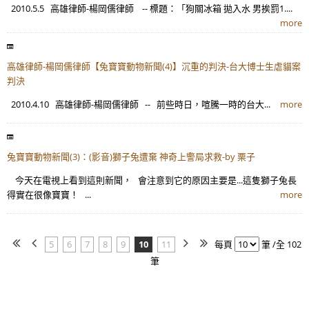
2010.5.5 高雄律師-楊岡儒律師 -- 標題：「狗關冰箱 拋入水 男挨罰1....
more
高雄律師-楊岡儒律師【兔寶寶動物新聞(4)】沉重的判決-台大博士生虐貓案
判決
2010.4.10 高雄律師-楊岡儒律師 -- 前些時日，喧騰一時的台大...
more
兔寶寶動物新聞(3)：(影音)獅子兔遭棄 神奇上警局求救-by 栗子
今天在電視上看到這則新聞， 會注意到它的原因主要是...這隻獅子兔長
得實在很像寶寶！ ...
more
5
6
7
8
9
10
11
每頁
筆 /全 102
筆