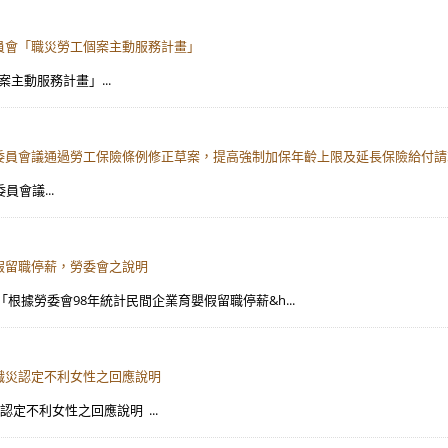
委員會「職災勞工個案主動服務計畫」
案主動服務計畫」...
委會委員會議通過勞工保險條例修正草案，提高強制加保年齡上限及延長保險給付
員會議...
嬰假留職停薪，勞委會之說明
載「根據勞委會98年統計民間企業育嬰假留職停薪&h...
載職災認定不利女性之回應說明
認定不利女性之回應說明 ...