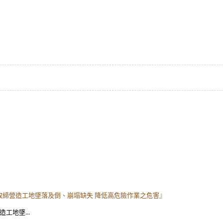
格取締營造工地墜落及倒、崩塌缺失 降低高危險作業之危害』
工地墜...