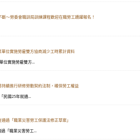
學習不斷～勞委會職訓局訓練課程歡迎在職勞工踴躍報名！
事業單位實施勞雇雙方協商減少工時累計資料
單位實施勞雇雙方...
會將持續進行研修勞動契約法制，確保勞工權益
「民國25年就通...
審查通過「職業災害勞工保護法修正草案」
通過「職業災害勞工...