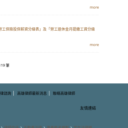
more
「勞工保險投保薪資分級表」及「勞工退休金月提繳工資分級
more
119 筆
|
|
律諮詢
高雄律師最新消息
聯絡高雄律師
友情連結
、
、
、
、
律師信函
不動產法律
遺產繼承規劃
常年法律顧