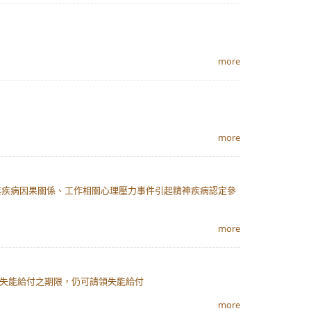
more
more
業疾病因果關係、工作相關心理壓力事件引起精神疾病認定參
more
領失能給付之期限，仍可請領失能給付
more