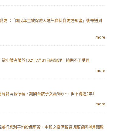
址變更（「國民年金被保險人通訊資料變更通知書」後寄送到
more
欲申請者請於102年7月31日前辦理，逾期不予受理
more
請育嬰留職停薪，期間至該子女滿3歲止，但不得逾2年）
more
所屬行業別平均投保薪資、申報之投保薪資與薪資所得差距較