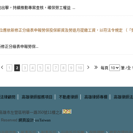
主動出擊，持續推動專案查核，確保勞工權益 ...
單位應依新修正分級表申報勞保投保薪資及勞退月提繳工資，以符法令規定 （
修正分級表申報勞保...
1
2
3
4
5
6
7
8
9
10
每頁
筆 /全 
|
|
|
|
法律顧問
高雄律師服務項目
不動產律師
高雄律師專欄
高雄律師法
3 高雄市左營區明華一路350號11樓之2
:
ts Reserved
網頁設計
uuTaiwan
、
、
、
、
、
的
法律諮詢
民事訴訟
刑事訴訟
行政訴訟訴願
保險理賠
撰寫存證信函