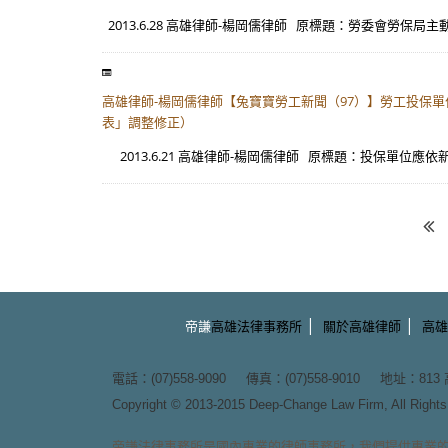
2013.6.28 高雄律師-楊岡儒律師 原標題：勞委會勞保局
高雄律師-楊岡儒律師【兔寶寶勞工新聞（97）】勞工投保
表」調整修正）
2013.6.21 高雄律師-楊岡儒律師 原標題：投保單位應依新
|
|
帝謙
高雄法律事務所
關於高雄律師
高雄
電話：(07)558-9090 傳真：(07)558-9010 地址：
81
Copyright © 2013-2015
Deep-Change Law Firm
, All Righ
帝謙法律事務所
是國內專業的
律師事務所
，我們提供專業