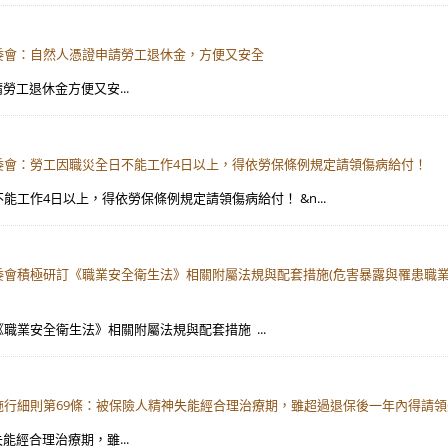
勞委會：自然人憑證申請勞工退休金，方便又安全
勞工退休金方便又安...
勞委會：勞工因職災全日不能工作4日以上，得依勞保條例規定請領傷病給付！
日不能工作4日以上，得依勞保條例規定請領傷病給付！ &n...
勞委會積極研訂《職業安全衛生法》相關附屬法規與配套措施(危害暴露與罹患職
訂《職業安全衛生法》相關附屬法規與配套措施 ...
例施行細則第69條：被保險人精神失能經合理治療期，雖超過退保後一年內得請
能經合理治療期，雖...