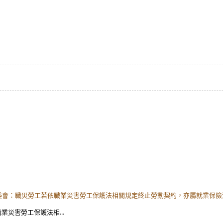
勞委會：職災勞工若依職業災害勞工保護法相關規定終止勞動契約，亦屬就業保
業災害勞工保護法相...