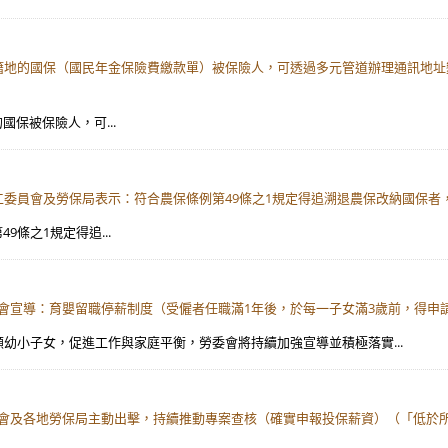
戶籍地的國保（國民年金保險費繳款單）被保險人，可透過多元管道辦理通訊地
國保被保險人，可...
工委員會及勞保局表示：符合農保條例第49條之1規定得追溯退農保改納國保者，
9條之1規定得追...
委會宣導：育嬰留職停薪制度（受僱者任職滿1年後，於每一子女滿3歲前，得申
者照顧幼小子女，促進工作與家庭平衡，勞委會將持續加強宣導並積極落實...
委會及各地勞保局主動出擊，持續推動專案查核（確實申報投保薪資）（「低於