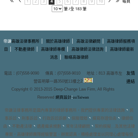
1
2
3
4
5
6
7
8
9
10
每頁
筆 /全 183 筆
|
|
|
帝謙
高雄法律事務所
關於高雄律師
高雄法律顧問
高雄律師服務項
|
|
|
|
目
不動產律師
高雄律師專欄
高雄律師法律諮詢
高雄律師最新
|
消息
聯絡高雄律師
友情
電話：(07)558-9090 傳真：(07)558-9010 地址：
813 高雄市左
營區明華一路350號11樓之2
連結
Copyright © 2013-2015
Deep-Change Law Firm
, All Rights
:
Reserved
網頁設計
uuTaiwan
、
帝謙法律事務所
是國內專業的
律師事務所
，我們提供專業的
法律諮詢
民
、
、
、
、
、
事訴訟
刑事訴訟
行政訴訟訴願
保險理賠
撰寫存證信函
律師信
、
、
、
、
函
不動產法律
遺產繼承規劃
常年法律顧問
契約撰擬
…及其他法律
專案，
高雄律師團隊
經驗豐富、辦案認真，積極處理並以同理心處理每個