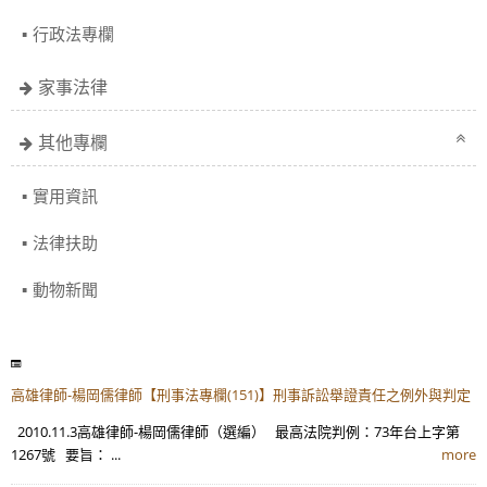
行政法專欄
家事法律
其他專欄
實用資訊
法律扶助
動物新聞
高雄律師-楊岡儒律師【刑事法專欄(151)】刑事訴訟舉證責任之例外與判定
2010.11.3高雄律師-楊岡儒律師（選編） 最高法院判例：73年台上字第
1267號 要旨： ...
more