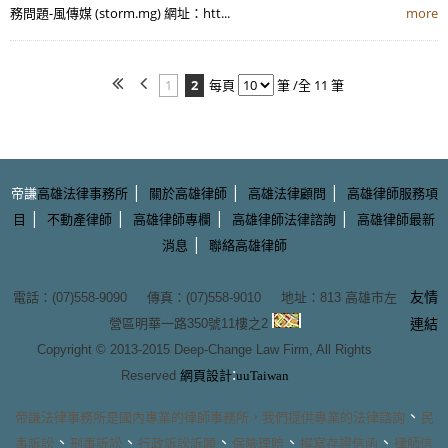
務問題-風傳媒 (storm.mg) 網址：htt...
more
1
2
每頁
筆 /全 11 筆
|
|
|
帝謙
高雄法律事務所
關於高雄律師
高雄法律顧問
高雄律師服務項
|
|
|
|
目
不動產律師
高雄律師專欄
高雄律師法律諮詢
高雄律師最新
|
消息
聯絡高雄律師
友情
電話：(07)558-9090 傳真：(07)558-9010 地址：
813 高雄市左
營區明華一路350號11樓之2
連結
Copyright © 2013-2015
Deep-Change Law Firm
, All Rights
:
Reserved
網頁設計
uuTaiwan
、
帝謙法律事務所
是國內專業的
律師事務所
，我們提供專業的
法律諮詢
民
、
、
、
、
、
事訴訟
刑事訴訟
行政訴訟訴願
保險理賠
撰寫存證信函
律師信